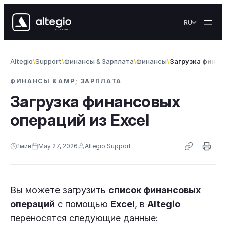
Skip to content
RU
Altegio
Support
Финансы & Зарплата
Финансы
Загрузка финанс
ФИНАНСЫ &AMP; ЗАРПЛАТА
Загрузка финансовых
операций из Excel
1
мин
May 27, 2026
Altegio Support
Вы можете загрузить
список финансовых
операций
с помощью
Excel
, в
Altegio
переносятся следующие данные: