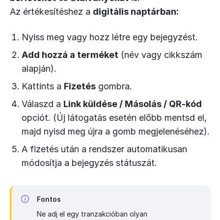
Az értékesítéshez a
digitális naptárban:
Nyiss meg vagy hozz létre egy bejegyzést.
Add hozzá a terméket
(név vagy cikkszám
alapján).
Kattints a
Fizetés
gombra.
Válaszd a
Link küldése / Másolás / QR-kód
opciót. (Új látogatás esetén előbb mentsd el,
majd nyisd meg újra a gomb megjelenéséhez).
A fizetés után a rendszer automatikusan
módosítja a bejegyzés státuszát.
Fontos
Ne adj el egy tranzakcióban olyan