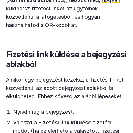
(
Adminisztrációs
mód), nézzük meg,
hogyan
küldhetsz fizetési linket
az ügyfélnek
közvetlenül a látogatásból, és hogyan
használhatod a QR-kódokat.
Fizetési link küldése a bejegyzési
ablakból
Amikor egy bejegyzést kezelsz, a fizetési linket
közvetlenül az adott bejegyzési ablakból is
elküldheted. Ehhez kövesd az alábbi lépéseket:
Nyisd meg a bejegyzést.
Válaszd a
Fizetési link küldése
fizetési
módot (ha ez elérhető a választott fizetési