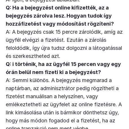
Q: Ha a bejegyzést online kifizették, az a
bejegyzés zárolva lesz. Hogyan tudok így
hozzáfizetést vagy módosítást rögzíteni?
A: A bejegyzés csak 15 percre zárolódik, amíg az
ügyfél elvégzi a fizetést. Ezután a zárolás
feloldódik, így újra tudsz dolgozni a látogatással
és szerkesztheted azt.
Q: i történik, ha az ügyfél 15 percen vagy egy
órán belül nem fizeti ki a bejegyzést?
A: Semmi különös. A bejegyzés megmarad a
naptárban, az adminisztrátor pedig rögzítheti a
fizetést manuálisan a helyszínen, vagy
emlékeztetheti az ügyfelet az online fizetésre. A
link kimásolása után is bármikor dönthetsz úgy,
hogy más módon fogadod el a fizetést, ha az
online tranzakció nem ment végbe.