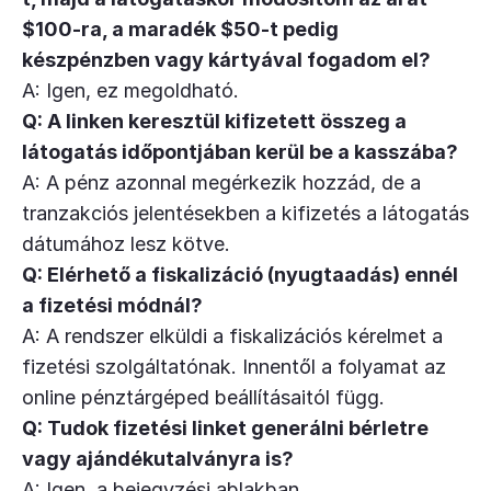
$100-ra, a maradék $50-t pedig
készpénzben vagy kártyával fogadom el?
A: Igen, ez megoldható.
Q: A linken keresztül kifizetett összeg a
látogatás időpontjában kerül be a kasszába?
A: A pénz azonnal megérkezik hozzád, de a
tranzakciós jelentésekben a kifizetés a látogatás
dátumához lesz kötve.
Q: Elérhető a fiskalizáció (nyugtaadás) ennél
a fizetési módnál?
A: A rendszer elküldi a fiskalizációs kérelmet a
fizetési szolgáltatónak. Innentől a folyamat az
online pénztárgéped beállításaitól függ.
Q: Tudok fizetési linket generálni bérletre
vagy ajándékutalványra is?
A: Igen, a bejegyzési ablakban.