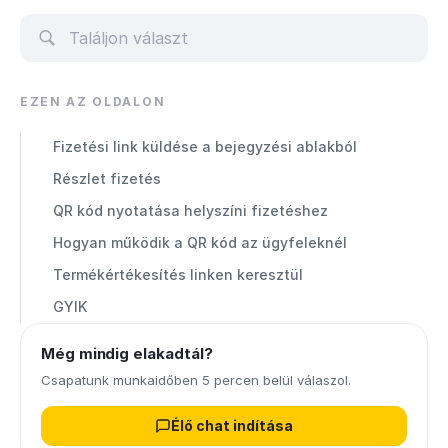
EZEN AZ OLDALON
Fizetési link küldése a bejegyzési ablakból
Részlet fizetés
QR kód nyotatása helyszíni fizetéshez
Hogyan működik a QR kód az ügyfeleknél
Termékértékesítés linken keresztül
GYIK
Még mindig elakadtál?
Csapatunk munkaidőben 5 percen belül válaszol.
Élő chat indítása