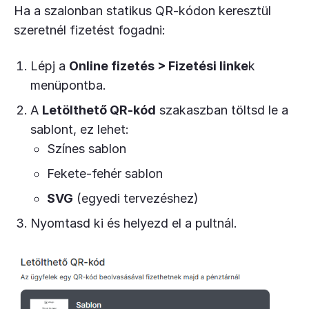
Ha a szalonban statikus QR-kódon keresztül
szeretnél fizetést fogadni:
Lépj a
Online fizetés > Fizetési linke
k
menüpontba.
A
Letölthető QR-kód
szakaszban töltsd le a
sablont, ez lehet:
Színes sablon
Fekete-fehér sablon
SVG
(egyedi tervezéshez)
Nyomtasd ki és helyezd el a pultnál.