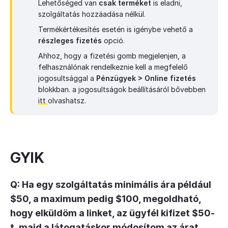
Lehetőséged van
csak terméket
is eladni,
szolgáltatás hozzáadása nélkül.
Termékértékesítés esetén is igénybe vehető a
részleges fizetés
opció.
Ahhoz, hogy a fizetési gomb megjelenjen, a
felhasználónak rendelkeznie kell a megfelelő
jogosultsággal a
Pénzügyek > Online fizetés
blokkban. a jogosultságok beállításáról bővebben
itt
olvashatsz.
GYIK
Q: Ha egy szolgáltatás minimális ára például
$50, a maximum pedig $100, megoldható,
hogy elküldöm a linket, az ügyfél kifizet $50-
t, majd a látogatáskor módosítom az árat