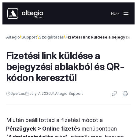
Skip to content
HU
Altegio
Support
Szolgáltatás
Fizetési link küldése a bejegyzési
Fizetési link küldése a
bejegyzési ablakból és QR-
kódon keresztül
6
perces
July 7, 2026
Altegio Support
Miután beállítottad a fizetési módot a
Pénzügyek > Online fizetés
menüpontban