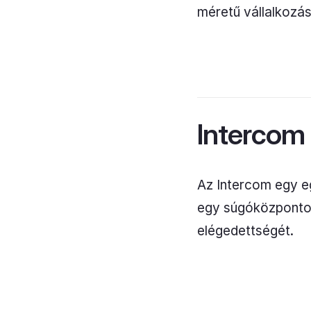
méretű vállalkozá
Intercom
Az Intercom egy e
egy súgóközpontot.
elégedettségét.