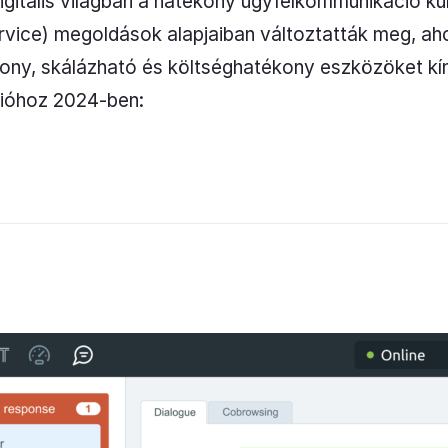
digitális világban a hatékony ügyfélkommunikáció ku
rvice) megoldások alapjaiban változtatták meg, ah
kony, skálázható és költséghatékony eszközöket kín
ióhoz 2024-ben: