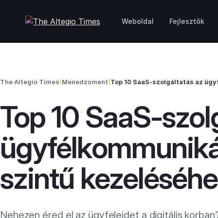
Skip to content
Weboldal
Fejlesztők
The Altegio Times
\
Menedzsment
\
Top 10 SaaS-szolgáltatás az ügy
Top 10 SaaS-szolg
ügyfélkommuniká
szintű kezeléséh
Nehezen éred el az ügyfeleidet a digitális korba