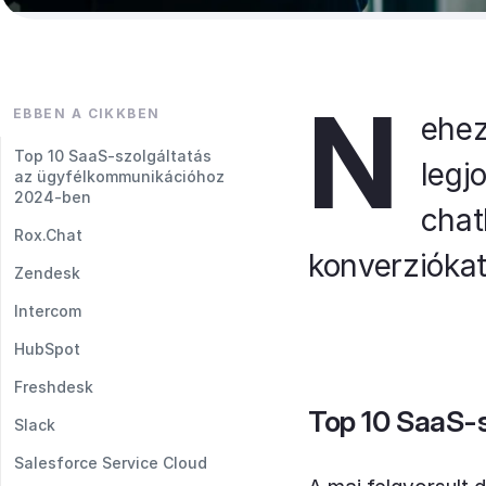
N
EBBEN A CIKKBEN
ehez
Top 10 SaaS-szolgáltatás
legj
az ügyfélkommunikációhoz
2024-ben
chat
Rox.Chat
konverziókat
Zendesk
Intercom
HubSpot
Freshdesk
Top 10 SaaS-
Slack
Salesforce Service Cloud