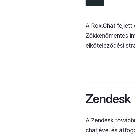
A Rox.Chat fejlett
Zökkenőmentes inte
elköteleződési str
Zendesk
A Zendesk továbbra
chatjével és átfo