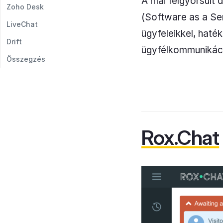
A mai felgyorsult 
Zoho Desk
(Software as a Se
LiveChat
ügyfeleikkel, haté
Drift
ügyfélkommunikác
Összegzés
Rox.Chat