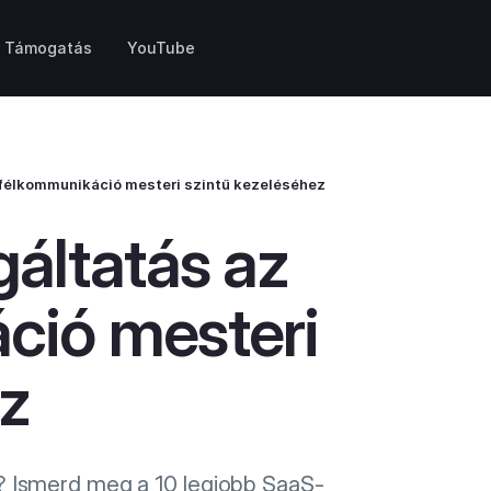
Támogatás
YouTube
félkommunikáció mesteri szintű kezeléséhez
áltatás az
ció mesteri
ez
n? Ismerd meg a 10 legjobb SaaS-