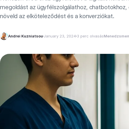
megoldást az ügyfélszolgálathoz, chatbotokhoz
növeld az elköteleződést és a konverziókat.
Andrei Kuzniatsou
January 23, 2024
3 perc olvasás
Menedzsmen