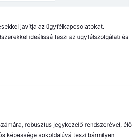
ésekkel javítja az ügyfélkapcsolatokat.
erekkel ideálissá teszi az ügyfélszolgálati és
számára, robusztus jegykezelő rendszerével, élő
iós képessége sokoldalúvá teszi bármilyen