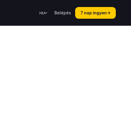
Belépés
7 nap ingyen
→
HU