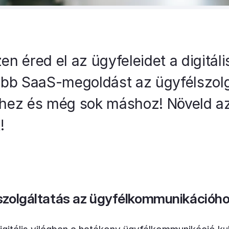
en éred el az ügyfeleidet a digitál
obb SaaS-megoldást az ügyfélszolg
hez és még sok máshoz! Növeld az
!
szolgáltatás az ügyfélkommunikációh