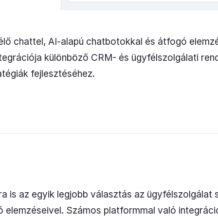
 élő chattel, AI-alapú chatbotokkal és átfogó elemz
grációja különböző CRM- és ügyfélszolgálati rendsz
atégiák fejlesztéséhez.
 is az egyik legjobb választás az ügyfélszolgálat 
gó elemzéseivel. Számos platformmal való integrác