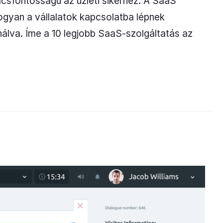
lcsfontosságú az üzleti sikerhez. A SaaS
ogyan a vállalatok kapcsolatba lépnek
álva. Íme a 10 legjobb SaaS-szolgáltatás az