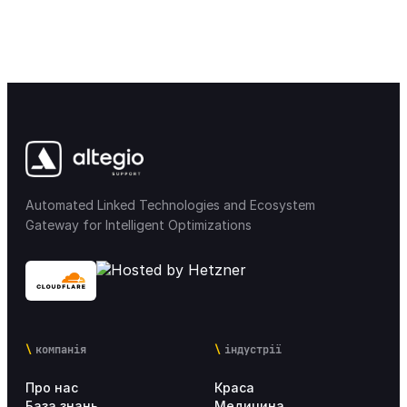
Онлайн-запис
38
Безготiвкова оплата
10
Фінанси & Заробітна плата
45
Склад & Товари
30
Automated Linked Technologies and Ecosystem
Права доступу
12
Gateway for Intelligent Optimizations
Мобільні додатки
32
Інтеграції
21
компанія
індустрії
Лояльність & Маркетинг
35
Про нас
Краса
Маркетплейс інтеграції
16
База знань
Медицина