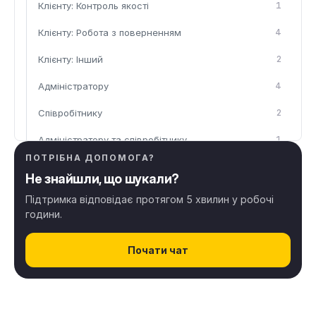
Клієнту: Контроль якості
1
Клієнту: Робота з поверненням
4
Клієнту: Інший
2
Адміністратору
4
Співробітнику
2
Адміністратору та співробітнику
1
ПОТРІБНА ДОПОМОГА?
Не знайшли, що шукали?
Загальні матеріали Altegio
5
Підтримка відповідає протягом 5 хвилин у робочі
години.
Налаштування Altegio
29
Почати чат
Розклад
31
Клієнти
7