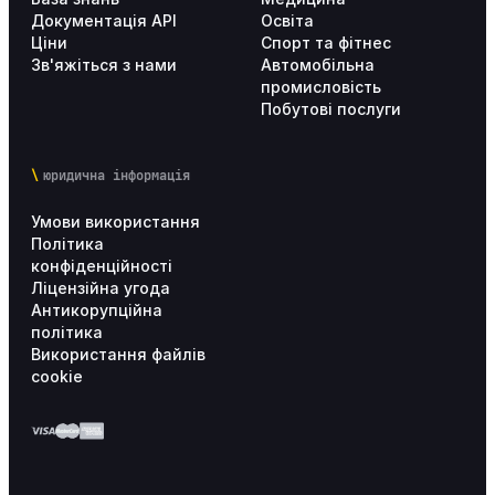
Документація API
Освіта
Ціни
Спорт та фітнес
Налаштування Altegio для мереж
29
Зв'яжіться з нами
Автомобільна
промисловість
Аналітика
18
Побутові послуги
Тарифи
8
юридична інформація
Впровадження Altegio
17
Умови використання
Політика
конфіденційності
Особистий кабінет користувача
4
Ліцензійна угода
Антикорупційна
політика
Використання файлів
cookie