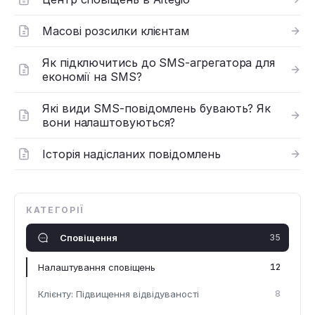
Масові розсилки клієнтам
Як підключитись до SMS-агрегатора для
економії на SMS?
Які види SMS-повідомлень бувають? Як
вони налаштовуються?
Історія надісланих повідомлень
КАТЕГОРІЇ
Сповіщення
35
Налаштування сповіщень
12
Клієнту: Підвищення відвідуваності
8