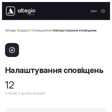
Перейти до вмісту
UA
Altegio
Support
Сповіщення
Налаштування сповіщень
Налаштування сповіщень
12
статей у цьому розділі