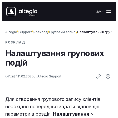
Перейти до вмісту
UA
Altegio
Support
Розклад
Груповий запис
Налаштування групови
РОЗКЛАД
Налаштування групових
подій
1
хв
11.02.2025
Altegio Support
Для створення групового запису клієнтів
необхідно попередньо задати відповідні
параметри в розділі
Налаштування
>