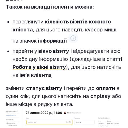
Також на вкладці клієнти можна:
переглянути
кількість візитів
кожного
клієнта
, для цього наведіть курсор миші
на значок
інформації
перейти у
вікно візиту
і відредагувати всю
необхідну інформацію (докладніше в статті
Робота у вікні візиту
), для цього натисніть
на
ім’я клієнта
;
змінити
статус візиту
і перейти до
оплати
в
один клік, для цього натисніть на
стрілку
або
інше місце в рядку клієнта.