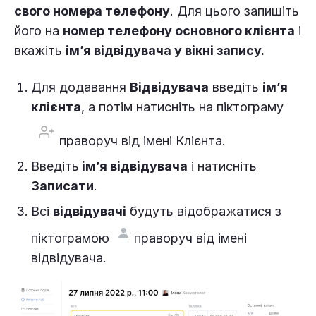
свого номера телефону
. Для цього запишіть
його на
номер телефону основного клієнта
і
вкажіть
ім’я відвідувача у вікні запису.
Для додавання
Відвідувача
введіть
ім’я
клієнта
, а потім натисніть на піктограму
праворуч від імені Клієнта.
Введіть
ім’я відвідувача
і натисніть
Записати
.
Всі
відвідувачі
будуть відображатися з
піктограмою
праворуч від імені
відвідувача.