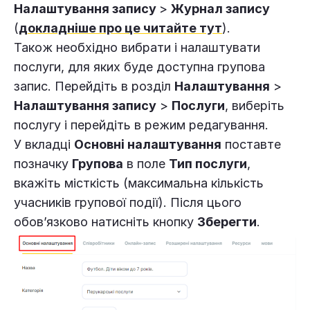
Налаштування запису
>
Журнал запису
(
докладніше про це читайте тут
).
Також необхідно вибрати і налаштувати
послуги, для яких буде доступна групова
запис. Перейдіть в розділ
Налаштування
>
Налаштування запису
>
Послуги
, виберіть
послугу і перейдіть в режим редагування.
У вкладці
Основні налаштування
поставте
позначку
Групова
в поле
Тип послуги
,
вкажіть місткість (максимальна кількість
учасників групової події). Після цього
обов’язково натисніть кнопку
Зберегти
.