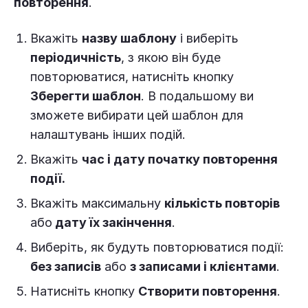
повторення
.
Вкажіть
назву шаблону
і виберіть
періодичність
, з якою він буде
повторюватися, натисніть кнопку
Зберегти шаблон
. В подальшому ви
зможете вибирати цей шаблон для
налаштувань інших подій.
Вкажіть
час і дату початку повторення
події.
Вкажіть максимальну
кількість повторів
або
дату їх закінчення
.
Виберіть, як будуть повторюватися події:
без записів
або
з записами і клієнтами
.
Натисніть кнопку
Створити повторення
.