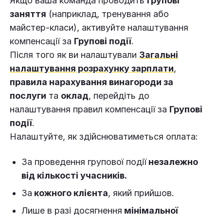
Якщо ваша команда проводить
групові
заняття
(наприклад, тренування або
майстер-класи), активуйте налаштування
компенсації за
Групові події
.
Після того як ви налаштували
Загальні
налаштування розрахунку зарплати
,
правила нарахування винагороди за
послуги
та
оклад
, перейдіть до
налаштування правил компенсації за
Групові
події
.
Налаштуйте, як здійснюватиметься оплата:
За проведення групової події
незалежно
від кількості учасників.
За
кожного клієнта
, який прийшов.
Лише в разі досягнення
мінімальної