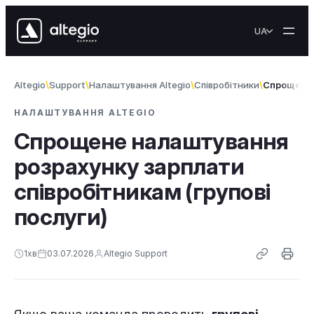
Перейти до вмісту
UA
Altegio
Support
Налаштування Altegio
Співробітники
Спрощене 
НАЛАШТУВАННЯ ALTEGIO
Спрощене налаштування
розрахунку зарплати
співробітникам (групові
послуги)
1
хв
03.07.2026
Altegio Support