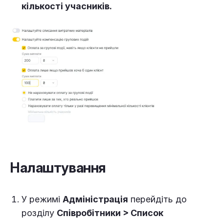
кількості учасників.
Налаштування
У режимі
Адміністрація
перейдіть до
розділу
Співробітники > Список