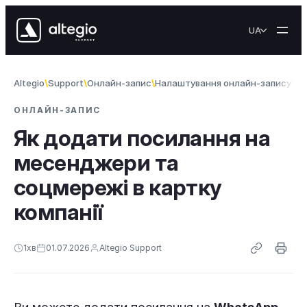
Перейти до вмісту
UA
Altegio
Support
Онлайн-запис
Налаштування онлайн-запису
Як
ОНЛАЙН-ЗАПИС
Як додати посилання на
месенджери та
соцмережі в картку
компанії
1
хв
01.07.2026
Altegio Support