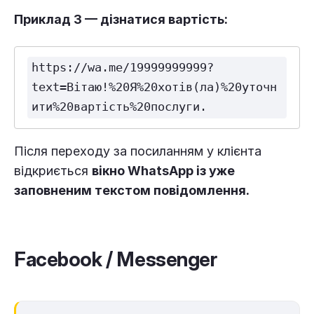
Приклад 3 — дізнатися вартість:
https://wa.me/19999999999?
text=Вітаю!%20Я%20хотів(ла)%20уточн
ити%20вартість%20послуги.
Після переходу за посиланням у клієнта
відкриється
вікно WhatsApp із уже
заповненим текстом повідомлення.
Facebook / Messenger