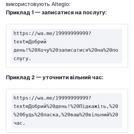
використовують Altegio:
Приклад 1 — записатися на послугу:
https://wa.me/19999999999?
text=Добрий 
день!%20Хочу%20записатися%20на%20по
слугу.
Приклад 2 — уточнити вільний час:
https://wa.me/19999999999?
text=Добрий%20день!%20Підкажіть,%20
%20будь%20ласка,%20ваш%20вільний%20
час.