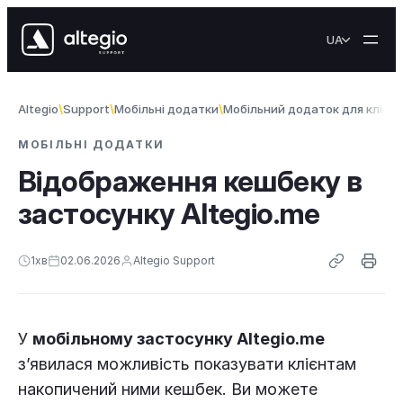
Перейти до вмісту
UA
Altegio
Support
Мобільні додатки
Мобільний додаток для клієнті
МОБІЛЬНІ ДОДАТКИ
Відображення кешбеку в
застосунку Altegio.me
1
хв
02.06.2026
Altegio Support
У
мобільному застосунку Altegio.me
з’явилася можливість показувати клієнтам
накопичений ними кешбек. Ви можете