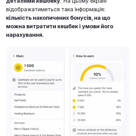
деталями кешбеку
. На цьому екрані
відображатиметься така інформація:
кількість накопичених бонусів, на що
можна витратити кешбек і умови його
нарахування.