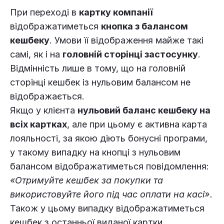
При переході в
картку компанії
відображатиметься
кнопка з балансом
кешбеку
. Умови її відображення майже такі
самі, як і на
головній сторінці застосунку
.
Відмінність лише в тому, що на головній
сторінці кешбек із нульовим балансом не
відображається.
Якщо у клієнта
нульовий баланс кешбеку на
всіх картках
, але при цьому є активна карта
лояльності, за якою діють бонусні програми,
у такому випадку на кнопці з нульовим
балансом відображатиметься повідомлення:
«Отримуйте кешбек за покупки та
використовуйте його під час оплати на касі».
Також у цьому випадку відображатиметься
кешбек з останньої виданої картки.