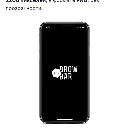
2208 пикселей
, в формате
PNG
, без
прозрачности.