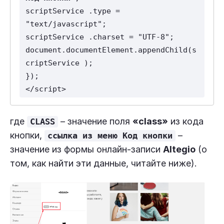
scriptService .type = 
"text/javascript";
scriptService .charset = "UTF-8";
document.documentElement.appendChild(s
criptService );
});
</script>
где
– значение поля
«class»
из кода
CLASS
кнопки,
–
ссылка из меню Код кнопки
значение из формы онлайн-записи
Altegio
(о
том, как найти эти данные, читайте ниже).