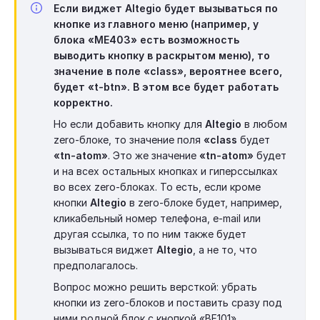
Если виджет
Altegio
будет вызываться по
кнопке из главного меню (например, у
блока «ME403» есть возможность
выводить кнопку в раскрытом меню), то
значение в поле
«class»
, вероятнее всего,
будет
«
t-btn»
. В этом все будет работать
корректно.
Но если добавить кнопку для
Altegio
в любом
zero-блоке, то значение поля
«class
будет
«
tn-atom»
. Это же значение
«
tn-atom»
будет
и на всех остальных кнопках и гиперссылках
во всех zero-блоках. То есть, если кроме
кнопки
Altegio
в zero-блоке будет, например,
кликабельный номер телефона, e-mail или
другая ссылка, то по ним также будет
вызываться виджет
Altegio
, а не то, что
предполагалось.
Вопрос можно решить версткой: убрать
кнопки из zero-блоков и поставить сразу под
ними родной блок с кнопкой «BF101».