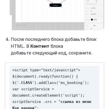
После последнего блока добавьте блок
HTML. В
Контент
блока
добавьте следующий код, сохраните.
<script type="text/javascript">
$(document).ready(function() {
$('.
CLASS
').addClass('ms_booking');
var scriptService = 
document.createElement('script');
scriptService .src = "
ссылка из меню 
Код кнопки
";