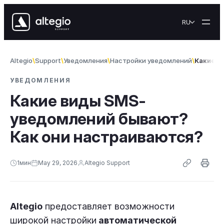
Skip to content
RU
Altegio
Support
Уведомления
Настройки уведомлений
Какие в
УВЕДОМЛЕНИЯ
Какие виды SMS-
уведомлений бывают?
Как они настраиваются?
1
мин
May 29, 2026
Altegio Support
Altegio
предоставляет возможности
широкой настройки
автоматической