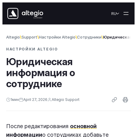
Skip to content
RU
Altegio
Support
Настройки Altegio
Сотрудники
Юридическая и
НАСТРОЙКИ ALTEGIO
Юридическая
информация о
сотруднике
1
мин
April 27, 2026
Altegio Support
После редактирования
основной
информации
о сотрудниках добавьте