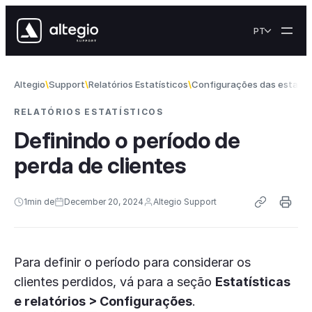
Skip to content
PT
Altegio
Support
Relatórios Estatísticos
Configurações das estatís
RELATÓRIOS ESTATÍSTICOS
Definindo o período de
perda de clientes
1
min de
December 20, 2024
Altegio Support
Para definir o período para considerar os
clientes perdidos, vá para a seção
Estatísticas
e relatórios > Configurações
.