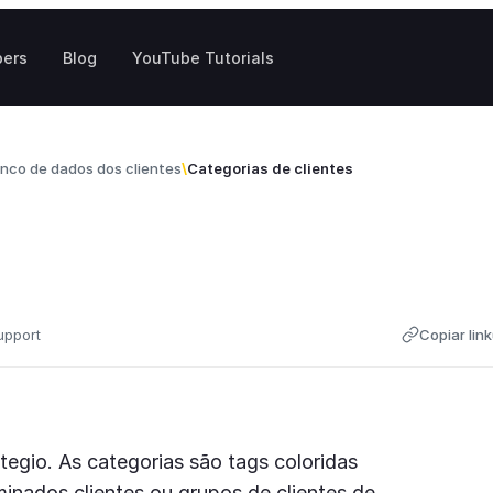
pers
Blog
YouTube Tutorials
nco de dados dos clientes
Categorias de clientes
upport
Copiar link
ltegio. As categorias são tags coloridas
inados clientes ou grupos de clientes de