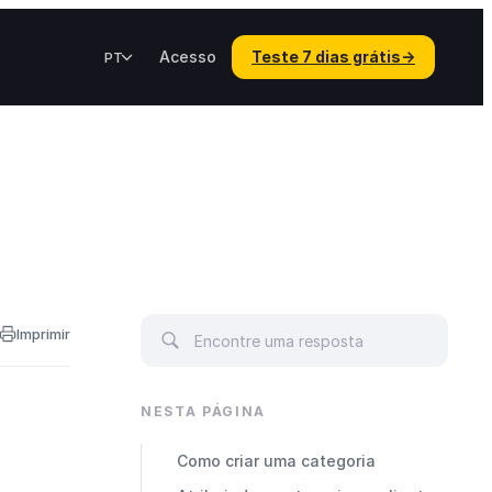
Acesso
Teste 7 dias grátis
→
PT
Imprimir
NESTA PÁGINA
Como criar uma categoria