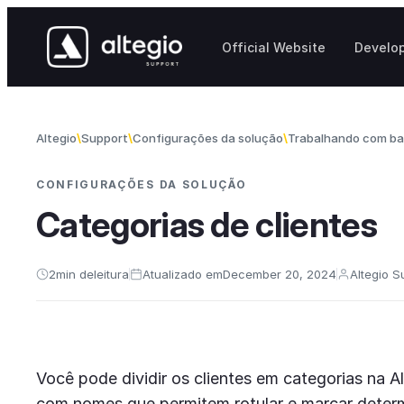
Skip to content
Official Website
Develo
Altegio
Support
Configurações da solução
Trabalhando com ba
CONFIGURAÇÕES DA SOLUÇÃO
Categorias de clientes
2
min de
leitura
Atualizado em
December 20, 2024
Altegio S
Você pode dividir os clientes em categorias na A
com nomes que permitem rotular e marcar determ