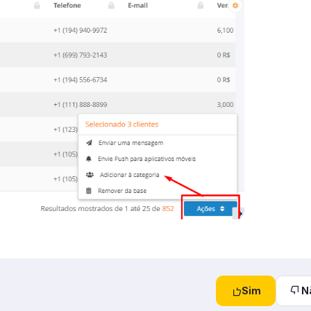
Sim
N