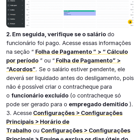
2. Em seguida, verifique se o salário
do
funcionário foi pago. Acesse essas informações
na seção “
Folha de Pagamento ” > “ Cálculo
por período
” ou “
Folha de Pagamento” >
“Acordos”
. Se o salário estiver pendente, ele
deverá ser liquidado antes do desligamento, pois
não é possível criar o contracheque para
o
funcionário excluído
(o contracheque só
pode ser gerado para o
empregado demitido
).
3. Acesse
Configurações > Configurações
Principais > Horário de
Trabalho
ou
Configurações > Configurações
Principais > Equipe
e
exclua os dias úteis do