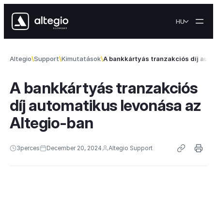
Skip to content
HU
Altegio
Support
Kimutatások
A bankkártyás tranzakciós díj auto
A bankkártyás tranzakciós
díj automatikus levonása az
Altegio-ban
3
perces
December 20, 2024
Altegio Support