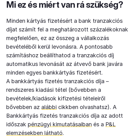
Mi ez és miért van rá szükség?
Minden kártyás fizetésért a bank tranzakciós
díjat számít fel a meghatározott százalékoknak
megfelelően, ez az összeg a vállalkozás
bevételéből kerül levonásra. A pontosabb
számításhoz beállíthatod a tranzakciós díj
automatikus levonását az átvevő bank javára
minden egyes bankkártyás fizetésért.
A bankkártyás fizetés tranzakciós díja –
rendszeres kiadási tétel (bővebben a
bevételek/kiadások kifizetési tételeiről
bővebben az
alábbi
cikkben olvashatsz). A
Bankkártyás fizetés tranzakciós díja az adott
időszak
pénzügyi kimutatásaiban
és a
P&L
elemzésekben látható
.