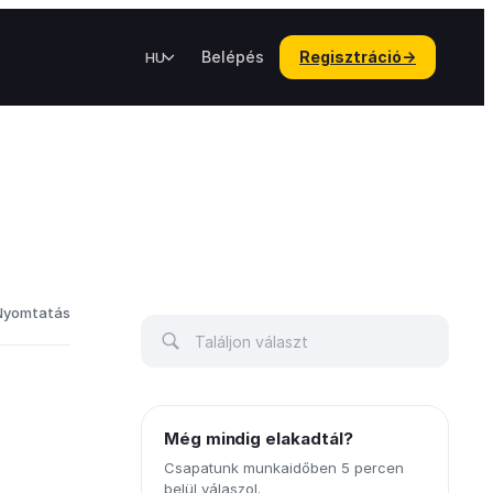
Belépés
Regisztráció
→
HU
Nyomtatás
Még mindig elakadtál?
Csapatunk munkaidőben 5 percen
belül válaszol.