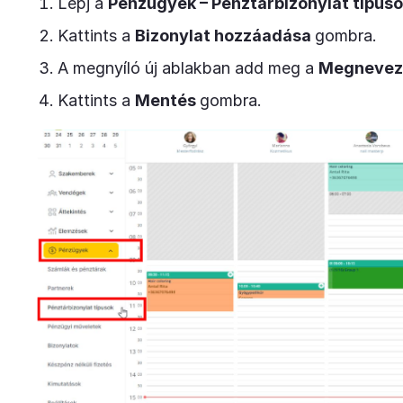
Lépj a
Pénzügyek – Pénztárbizonylat típus
Kattints a
Bizonylat hozzáadása
gombra.
A megnyíló új ablakban add meg a
Megnevez
Kattints a
Mentés
gombra.