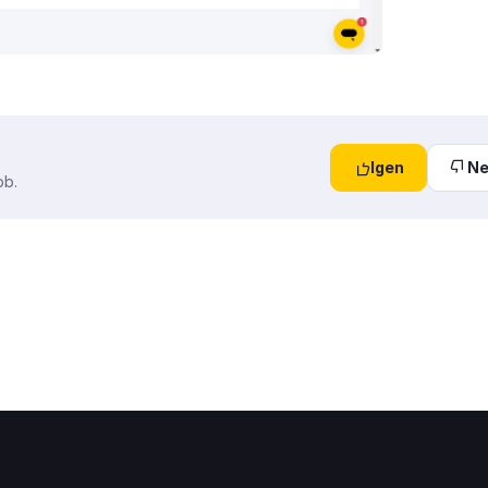
Igen
N
bb.