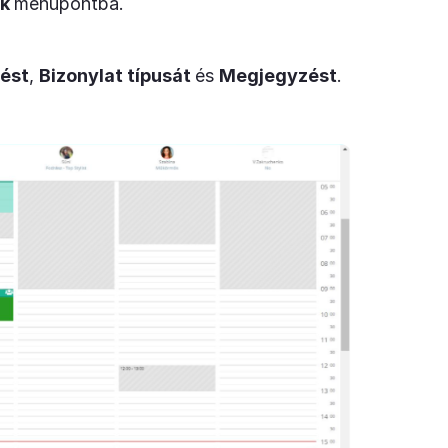
ok
menüpontba.
ést
,
Bizonylat típusát
és
Megjegyzést
.