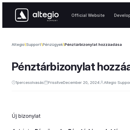
Skip to content
Official Website
Develo
Altegio
Support
Pénzügyek
Pénztárbizonylat hozzáadása
Pénztárbizonylat hozzá
1
perces
olvasás
Frissítve
December 20, 2024
Altegio Suppo
Új bizonylat