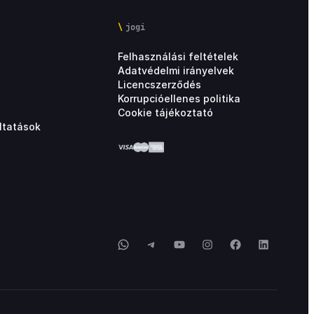
jogi
Felhasználási feltételek
Adatvédelmi irányelvek
Licencszerződés
Korrupcióellenes politika
Cookie tájékoztató
ltatások
WhatsApp
Telegram
YouTube
Instagram
Facebook
LinkedIn