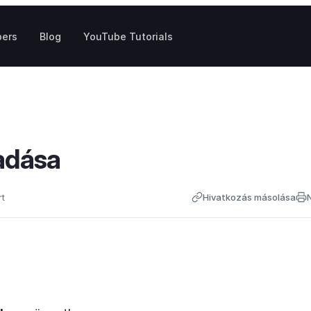
pers
Blog
YouTube Tutorials
adása
rt
Hivatkozás másolása