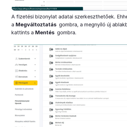
A fizetési bizonylat adatai szerkeszthetőek. Ehhe
a
Megváltoztatás
gombra, a megnyíló új ablak
kattints a
Mentés
gombra.