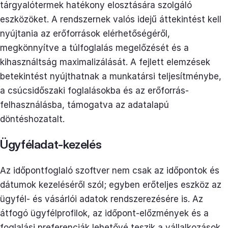
tárgyalótermek hatékony elosztására szolgáló
eszközöket. A rendszernek valós idejű áttekintést kell
nyújtania az erőforrások elérhetőségéről,
megkönnyítve a túlfoglalás megelőzését és a
kihasználtság maximalizálását. A fejlett elemzések
betekintést nyújthatnak a munkatársi teljesítménybe,
a csúcsidőszaki foglalásokba és az erőforrás-
felhasználásba, támogatva az adatalapú
döntéshozatalt.
Ügyféladat-kezelés
Az időpontfoglaló szoftver nem csak az időpontok és
dátumok kezeléséről szól; egyben erőteljes eszköz az
ügyfél- és vásárlói adatok rendszerezésére is. Az
átfogó ügyfélprofilok, az időpont-előzmények és a
foglalási preferenciák lehetővé teszik a vállalkozások