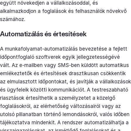
együtt növekedjen a vállalkozásoddal, és
alkalmazkodjon a foglalások és felhasználók növekvő
számához.
Automatizálás és értesítések
A munkafolyamat-automatizálás bevezetése a fejlett
időpontfoglaló szoftverek egyik jellegzetességévé
vált. Az e-mailben vagy SMS-ben küldött automatikus
emlékeztetők és értesítések drasztikusan csökkentik
az elmulasztott időpontokat, és javítják a vállalkozások
és ügyfeleik közötti kommunikációt. A testreszabható
riasztások értesíthetik a személyzetet a közelgő
foglalásokról, az elérhetőség változásairól vagy az
utolsó pillanatban történő lemondásokról, valós időben
tájékoztatva mindenkit. A rendszer automatizálhatja a
visszaigazolásokat, az ismétlődő foglalásokat és a