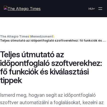
Skip to content
HU
The Altegio Times
\
Menedzsment
\
Teljes útmutató az időpontfoglaló szoftverekhez: fő funkciók és kiválasztási tippek
Teljes útmutató az
időpontfoglaló szoftverekhez:
fő funkciók és kiválasztási
tippek
Ismerd meg, hogyan segít az időpontfoglaló
szoftver automatizálni a foglalásokat, kezelni az