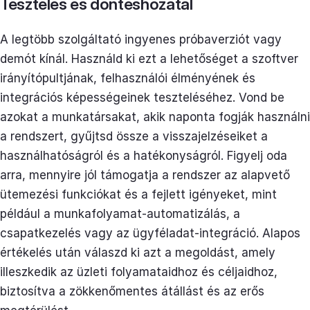
Tesztelés és döntéshozatal
A legtöbb szolgáltató ingyenes próbaverziót vagy
demót kínál. Használd ki ezt a lehetőséget a szoftver
irányítópultjának, felhasználói élményének és
integrációs képességeinek teszteléséhez. Vond be
azokat a munkatársakat, akik naponta fogják használni
a rendszert, gyűjtsd össze a visszajelzéseiket a
használhatóságról és a hatékonyságról. Figyelj oda
arra, mennyire jól támogatja a rendszer az alapvető
ütemezési funkciókat és a fejlett igényeket, mint
például a munkafolyamat-automatizálás, a
csapatkezelés vagy az ügyféladat-integráció. Alapos
értékelés után válaszd ki azt a megoldást, amely
illeszkedik az üzleti folyamataidhoz és céljaidhoz,
biztosítva a zökkenőmentes átállást és az erős