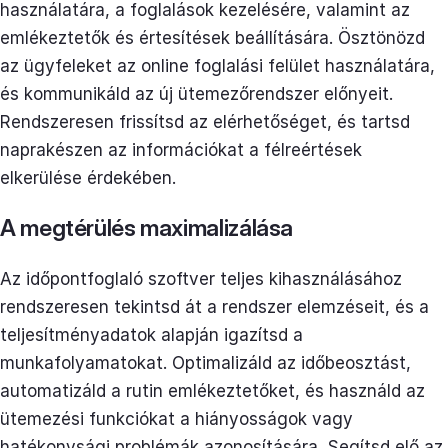
használatára, a foglalások kezelésére, valamint az
emlékeztetők és értesítések beállítására. Ösztönözd
az ügyfeleket az online foglalási felület használatára,
és kommunikáld az új ütemezőrendszer előnyeit.
Rendszeresen frissítsd az elérhetőséget, és tartsd
naprakészen az információkat a félreértések
elkerülése érdekében.
A megtérülés maximalizálása
Az időpontfoglaló szoftver teljes kihasználásához
rendszeresen tekintsd át a rendszer elemzéseit, és a
teljesítményadatok alapján igazítsd a
munkafolyamatokat. Optimalizáld az időbeosztást,
automatizáld a rutin emlékeztetőket, és használd az
ütemezési funkciókat a hiányosságok vagy
hatékonysági problémák azonosítására. Segítsd elő az