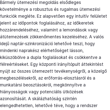
Bármely ütemezési megoldás elsődleges
követelménye a robusztus és rugalmas ütemezési
funkciók megléte. Ez alapvetően egy intuitív felületet
jelent az időpontok foglalásához, az időkeretek
hozzárendeléséhez, valamint a lemondások vagy
átütemezések zökkenőmentes kezeléséhez. A valós
idejű naptár-szinkronizáció lehetővé teszi, hogy
mindenki naprakész elérhetőséget lásson,
kiküszöbölve a dupla foglalásokat és csökkentve a
félreértéseket. Egy központi irányítópult áttekintést
nyújt az összes ütemezett tevékenységről, a közelgő
megbeszélésekről, az erőforrás-elosztásról és a
munkatársi beosztásokról, megkönnyítve a
hiányosságok vagy potenciális ütközések
azonosítását. A skálázhatóság szintén
elengedhetetlen, lehetővé téve, hogy a rendszer