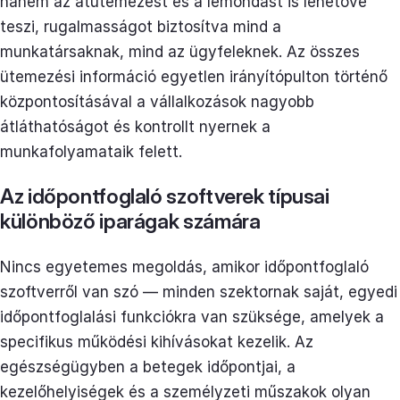
hanem az átütemezést és a lemondást is lehetővé
teszi, rugalmasságot biztosítva mind a
munkatársaknak, mind az ügyfeleknek. Az összes
ütemezési információ egyetlen irányítópulton történő
központosításával a vállalkozások nagyobb
átláthatóságot és kontrollt nyernek a
munkafolyamataik felett.
Az időpontfoglaló szoftverek típusai
különböző iparágak számára
Nincs egyetemes megoldás, amikor időpontfoglaló
szoftverről van szó — minden szektornak saját, egyedi
időpontfoglalási funkciókra van szüksége, amelyek a
specifikus működési kihívásokat kezelik. Az
egészségügyben a betegek időpontjai, a
kezelőhelyiségek és a személyzeti műszakok olyan