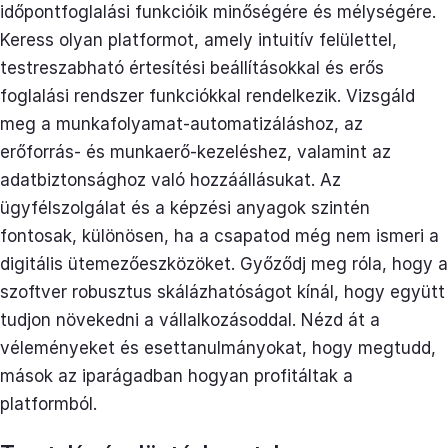
időpontfoglalási funkcióik minőségére és mélységére.
Keress olyan platformot, amely intuitív felülettel,
testreszabható értesítési beállításokkal és erős
foglalási rendszer funkciókkal rendelkezik. Vizsgáld
meg a munkafolyamat-automatizáláshoz, az
erőforrás- és munkaerő-kezeléshez, valamint az
adatbiztonsághoz való hozzáállásukat. Az
ügyfélszolgálat és a képzési anyagok szintén
fontosak, különösen, ha a csapatod még nem ismeri a
digitális ütemezőeszközöket. Győződj meg róla, hogy a
szoftver robusztus skálázhatóságot kínál, hogy együtt
tudjon növekedni a vállalkozásoddal. Nézd át a
véleményeket és esettanulmányokat, hogy megtudd,
mások az iparágadban hogyan profitáltak a
platformból.