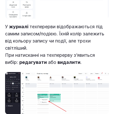
У
журналі
техперерви відображаються під
самим записом/подією. Їхній колір залежить
від кольору запису чи події, але трохи
світліший.
При натисканні на техперерву з’явиться
вибір:
редагувати
або
видалити
.