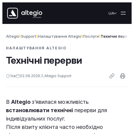
Перейти до вмісту
UA
Altegio
Support
Налаштування Altegio
Послуги
Технічні перерв
НАЛАШТУВАННЯ ALTEGIO
Технічні перерви
1
хв
02.06.2026
Altegio Support
В
Altegio
з’явилася можливість
встановлювати технічні
перерви для
індивідуальних послуг.
Після візиту клієнта часто необхідно