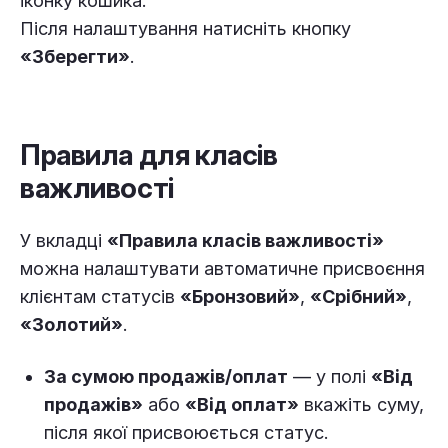
іконку кошика.
Після налаштування натисніть кнопку
«Зберегти»
.
Правила для класів
важливості
У вкладці
«Правила класів важливості»
можна налаштувати автоматичне присвоєння
клієнтам статусів
«Бронзовий»
,
«Срібний»
,
«Золотий»
.
За сумою продажів/оплат
— у полі
«Від
продажів»
або
«Від оплат»
вкажіть суму,
після якої присвоюється статус.