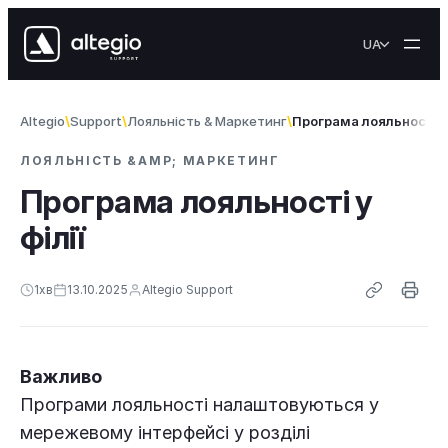
Перейти до вмісту
UA
Altegio
Support
Лояльність & Маркетинг
Програма лояльності у 
ЛОЯЛЬНІСТЬ &AMP; МАРКЕТИНГ
Програма лояльності у
філії
1
хв
13.10.2025
Altegio Support
Важливо
Програми лояльності налаштовуються у
мережевому інтерфейсі у розділі