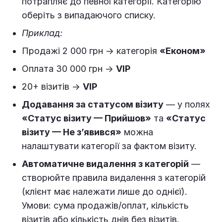
потрапляє до певної категорії. Категорію
оберіть з випадаючого списку.
Приклад:
Продажі 2 000 грн → категорія
«Економ»
Оплата 30 000 грн →
VIP
20+ візитів →
VIP
Додавання за статусом візиту
— у полях
«Статус візиту — Прийшов»
та
«Статус
візиту — Не з’явився»
можна
налаштувати категорії за фактом візиту.
Автоматичне видалення з категорій
—
створюйте правила видалення з категорій
(клієнт має належати лише до однієї).
Умови: сума продажів/оплат, кількість
візитів або кількість днів без візитів.