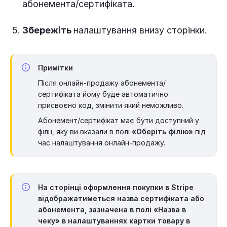
абонемента/сертифіката.
Збережіть
налаштування внизу сторінки.
Примітки
Після онлайн-продажу абонемента/
сертифіката йому буде автоматично
присвоєно код, змінити який неможливо.
Абонемент/сертифікат має бути доступний у
філії, яку ви вказали в полі
«Оберіть філію»
під
час налаштування онлайн-продажу.
На сторінці оформлення покупки в Stripe
відображатиметься назва сертифіката або
абонемента, зазначена в полі
«Назва в
чеку»
в налаштуваннях картки товару в