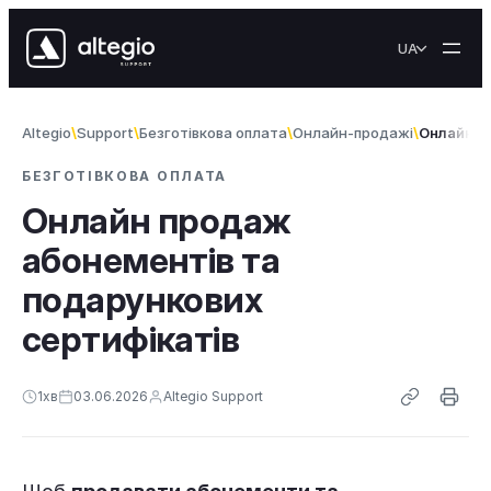
Перейти до вмісту
UA
Altegio
Support
Безготiвкова оплата
Онлайн-продажі
Онлайн п
БЕЗГОТIВКОВА ОПЛАТА
Онлайн продаж
абонементів та
подарункових
сертифікатів
1
хв
03.06.2026
Altegio Support