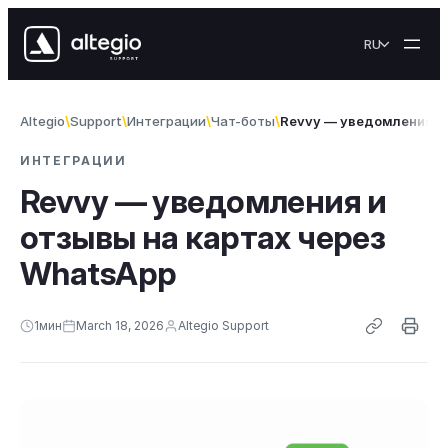
Skip to content
RU
Altegio
Support
Интеграции
Чат-боты
Revvy — уведомления и 
ИНТЕГРАЦИИ
Revvy — уведомления и
отзывы на картах через
WhatsApp
1
мин
March 18, 2026
Altegio Support