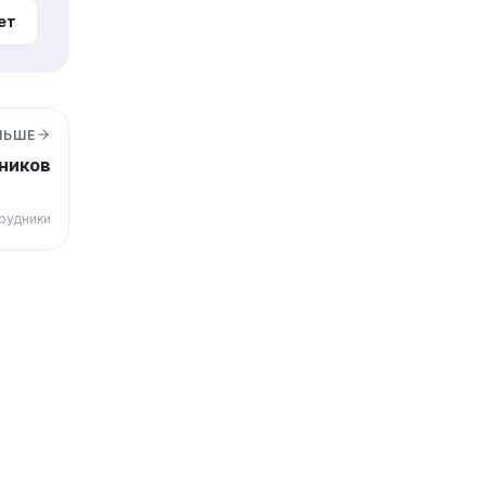
ет
ЛЬШЕ
ников
рудники