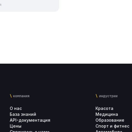
я
компания
индустрии
О нас
Красота
База знаний
Медицина
API-документация
Образование
Цены
Спорт и фитнес
Свяжитесь с нами
Автомобили