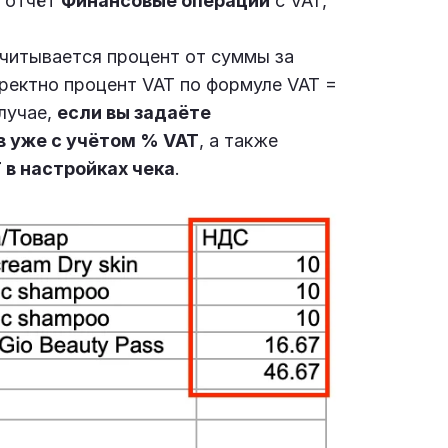
о отчёт
Финансовые операции
с VAT,
считывается процент от суммы за
ектно процент VAT по формуле VAT =
случае,
если вы задаёте
в уже с учётом % VAT
, а также
 в настройках чека
.