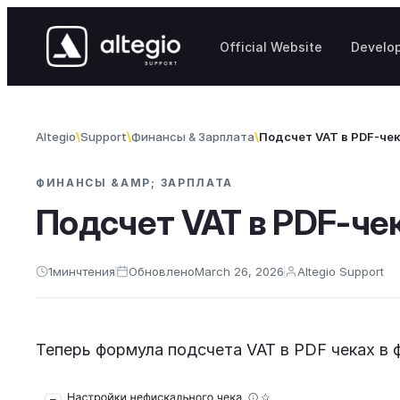
Skip to content
Official Website
Develo
Altegio
Support
Финансы & Зарплата
Подсчет VAT в PDF-чек
ФИНАНСЫ &AMP; ЗАРПЛАТА
Подсчет VAT в PDF-че
1
мин
чтения
Обновлено
March 26, 2026
Altegio Support
Теперь формула подсчета VAT в PDF чеках в 