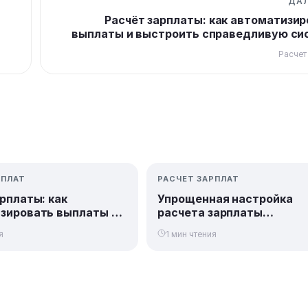
ДА
Расчёт зарплаты: как автоматизи
выплаты и выстроить справедливую си
моти
Расчет
РПЛАТ
РАСЧЕТ ЗАРПЛАТ
рплаты: как
Упрощенная настройка
зировать выплаты и
расчета зарплаты
ь справедливую
сотрудникам
я
1 мин чтения
мотивации
(индивидуальные услуги