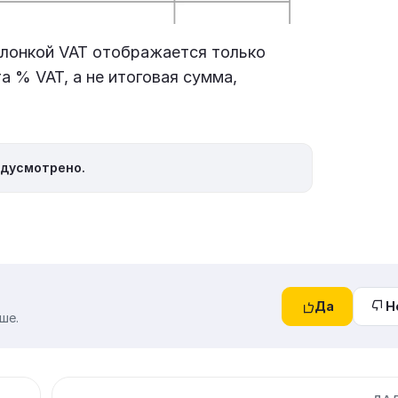
олонкой VAT отображается только
а % VAT, а не итоговая сумма,
едусмотрено.
Да
Н
ше.