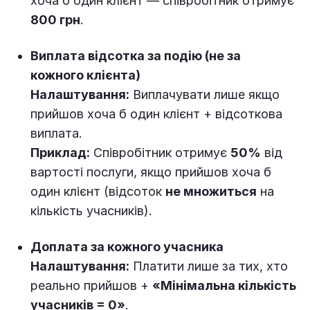
хоча б один клієнт — співробітник отримує
800 грн
.
Виплата відсотка за подію (не за
кожного клієнта)
Налаштування:
Виплачувати лише якщо
прийшов хоча б один клієнт + відсоткова
виплата.
Приклад:
Співробітник отримує
50%
від
вартості послуги, якщо прийшов хоча б
один клієнт (відсоток
не множиться
на
кількість учасників).
Доплата за кожного учасника
Налаштування:
Платити лише за тих, хто
реально прийшов +
«Мінімальна кількість
учасників = 0»
.