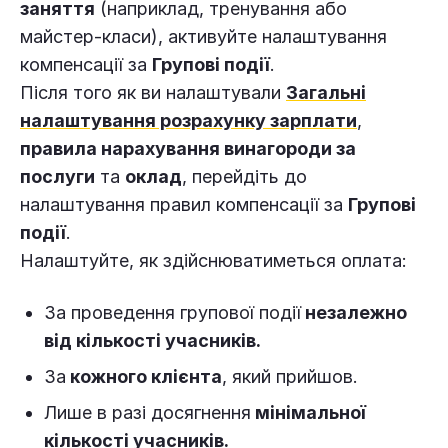
заняття
(наприклад, тренування або
майстер-класи), активуйте налаштування
компенсації за
Групові події
.
Після того як ви налаштували
Загальні
налаштування розрахунку зарплати
,
правила нарахування винагороди за
послуги
та
оклад
, перейдіть до
налаштування правил компенсації за
Групові
події
.
Налаштуйте, як здійснюватиметься оплата:
За проведення групової події
незалежно
від кількості учасників.
За
кожного клієнта
, який прийшов.
Лише в разі досягнення
мінімальної
кількості учасників.