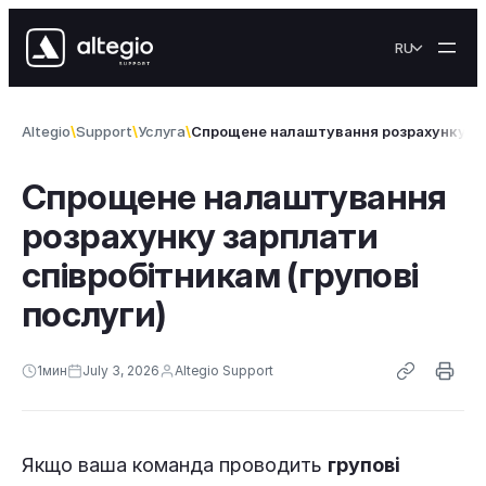
Skip to content
RU
Altegio
Support
Услуга
Спрощене налаштування розрахунку зар
Спрощене налаштування
розрахунку зарплати
співробітникам (групові
послуги)
1
мин
July 3, 2026
Altegio Support
Якщо ваша команда проводить
групові