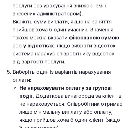
послуги без урахування знижок і змін,
внесених адміністратором).
Вкажіть суму виплати, якщо на заняття
прийшов хоча б один учасник. Значення
також можна вказати
фіксованою сумою
або
у відсотках
. Якщо вибрати відсоток,
система нарахує співробітнику відсоток
від вартості послуги.
Виберіть один із варіантів нарахування
оплати:
Не нараховувати оплату за групові
події.
Додаткова винагорода за клієнтів
не нараховується. Співробітник отримає
лише мінімальну виплату або оплату,
якщо прийшов хоча б один клієнт (якщо
її налаштовано).