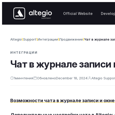
Skip to content
Official Website
Develo
Altegio
Support
Интеграции
Продвижение
Чат в журнале зап
ИНТЕГРАЦИИ
Чат в журнале записи и
1
мин
чтения
Обновлено
December 18, 2024
Altegio Suppor
Возможности чата в журнале записи и окне 
Дополнительные настройки чата в Altegio: