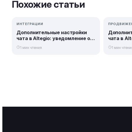
Похожие статьи
ИНТЕГРАЦИИ
ПРОДВИЖЕ
Дополнительные настройки
Дополнит
чата в Altegio: уведомление о
чата в Al
входящем сообщении
новых кл
1 мин чтения
1 мин чтени