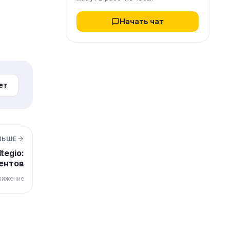
Начать чат
ет
ЛЬШЕ
tegio:
ентов
вижение