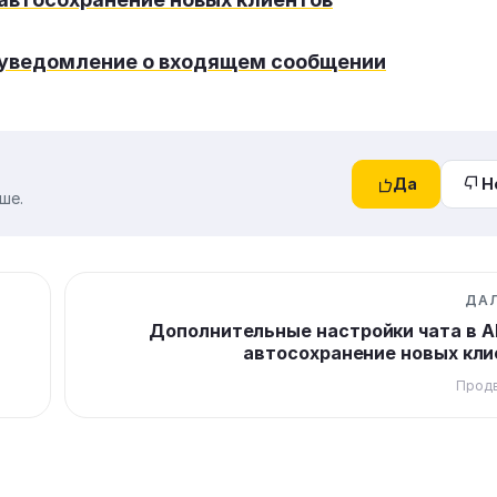
: уведомление о входящем сообщении
Да
Н
ше.
ДА
Дополнительные настройки чата в Al
автосохранение новых кли
Прод