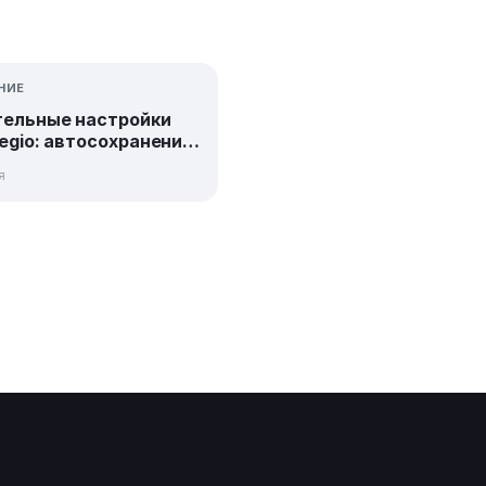
НИЕ
ельные настройки
tegio: автосохранение
иентов
я