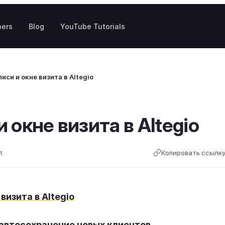
pers
Blog
YouTube Tutorials
иси и окне визита в Altegio
 окне визита в Altegio
t
Копировать ссылк
визита в Altegio
 автосохранение новых клиентов