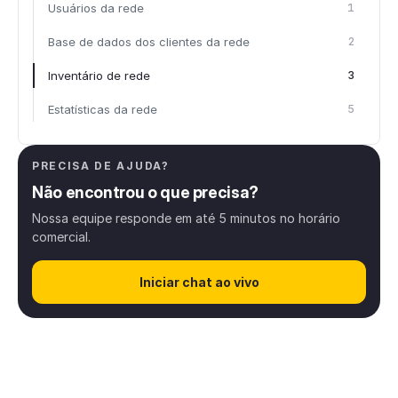
Usuários da rede
1
Base de dados dos clientes da rede
2
Inventário de rede
3
Estatísticas da rede
5
Informações Gerais
PRECISA DE AJUDA?
6
Não encontrou o que precisa?
Configurações da solução
118
Nossa equipe responde em até 5 minutos no horário
comercial.
Agendamento online
40
Iniciar chat ao vivo
Aplicativo no Smartphone
28
Integrações
15
Fidelidade
26