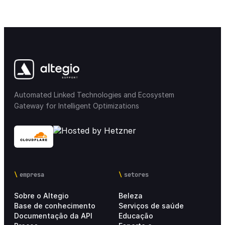
Integração com marketplace
14
Relatórios Estatísticos
8
Conta pessoal
3
Automated Linked Technologies and Ecosystem
Informações sobre preços
6
Gateway for Intelligent Optimizations
empresa
setores
Sobre o Altegio
Beleza
Base de conhecimento
Serviços de saúde
Documentação da API
Educação