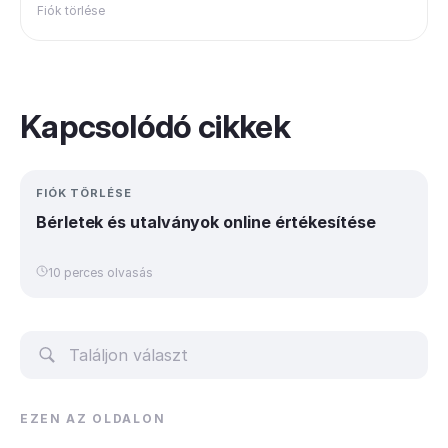
Fiók törlése
Kapcsolódó cikkek
FIÓK TÖRLÉSE
Bérletek és utalványok online értékesítése
10 perces olvasás
EZEN AZ OLDALON