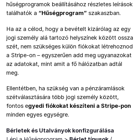
hűségprogramok beállításához részletes leírások 
találhatók a 
“Hűségprogram”
 szakaszban.
Ha az a célod, hogy a bevételt kizárólag az egy 
jogi személy alá tartozó helyszínek között ossza 
szét, nem szükséges külön fiókokat létrehoznod 
a Stripe-on – egyszerűen add meg ugyanazokat 
az adatokat, mint amit a fő hálózatban adtál 
meg.
Ellentétben, ha szükség van a pénzáramlások 
szétválasztására több jogi személy között, 
fontos e
gyedi fiókokat készíteni a Stripe-pon
minden egyes egységre.
Bérletek és Utalványok konfizgurálása
Lépj a Hűségprogram >
Bérlet típusok
/