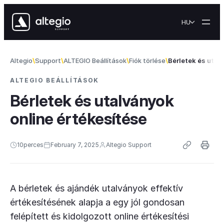
Skip to content
HU
Altegio
Support
ALTEGIO Beállítások
Fiók törlése
Bérletek és utal
ALTEGIO BEÁLLÍTÁSOK
Bérletek és utalványok
online értékesítése
10
perces
February 7, 2025
Altegio Support
A bérletek és ajándék utalványok effektív
értékesítésének alapja a egy jól gondosan
felépített és kidolgozott online értékesítési