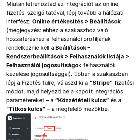
Miután létrehoztad az integrációt az online 
fizetési szolgáltatóval, lépj tovább a hálózati 
interfész: 
Online értékesítés > Beállítások
(megjegyzés: ehhez a szakaszhoz való 
hozzáféréshez a felhasználói profiljának 
rendelkeznie kell a
 Beállítások – 
Rendszerbeállítások > Felhasználók listája > 
Felhasználói jogosultságo
k felhasználók 
kezelése jogosultsággal). Ebben a szakaszban 
lépj a Fizetés fülre, válaszd ki a 
“Stripe”
 fizetési 
módot, majd helyezd be a kapott integrációs 
paramétereket – a 
“Közzétételi kulcs”
 és a 
“
Titkos kulcs”
 – a megfelelő mezőkbe.