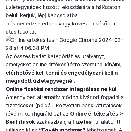
üzletegységek közötti elosztására a hálózaton
belül, kérjük, lépj kapcsolatba
fiókmenedzsereddel, vagy kövesd a későbbi
utasításokat.
Az összes bérlet kategóriát és utalványt,
amelyeket online értékesítésre szeretnél kínálni,
elérhetővé kell tenni és engedélyezni kell a
megadott üzletegységnél
.
Online fizetési rendszer integrálása nélkül
Amennyiben alternatív módon kívánod fogadni a
fizetéseket (például közvetlen banki átutalások
révén), konfiguráld ezt az
Online értékesítés >
Beállítások
szakaszban, a
Fizetés
fül alatt. Itt
válaszd ki az
“Egyéb módszer”
lehetőséget. A