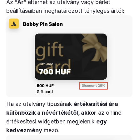
Az “
Ár
” eltérhet az utalvány vagy bérlet
beállításaiban meghatározott tényleges ártól:
Ha az utalvány típusának
értékesítési ára
különbözik a névértékétől, akkor
az online
értékesítési widgetben megjelenik
egy
kedvezmény
mező.