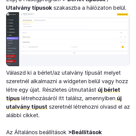
Utalvány típusok
szakaszba a hálózaton belül.
Válaszd ki a bérlet/az utalvány típusát melyet
szeretnél alkalmazni a widgeten belül vagy hozz
létre egy újat. Részletes útmutatást
új bérlet
típus
létrehozásáról itt találsz, amennyiben
új
utalvány típust
szeretnél létrehozni olvasd el az
alábbi cikket.
Az Általános beállítások
>Beállítások