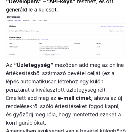
“Developers” – “API-keys”
 részhez, és ott 
generáld le a kulcsot.
Az
“Üzletegység”
mezőben add meg az online
értékesítésből származó bevétel célját (ez a
lépés automatikusan létrehoz egy külön
pénztárat a kiválasztott üzletegységnél).
Emellett add meg az
e-mail címet
, ahova az új
rendelésekről szóló értesítéseket fogod kapni,
és győződj meg róla, hogy mentetted ezeket a
konfigurációkat.
Amennyiben szükséged van a bevétel különböző