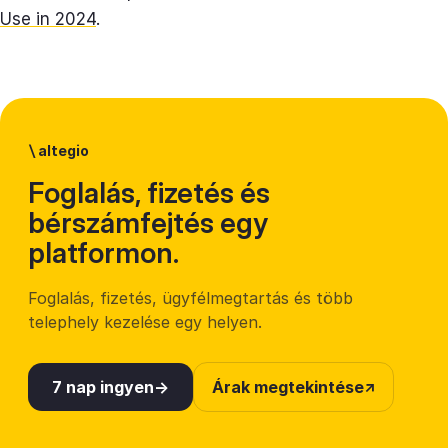
Use in 2024
.
\
altegio
Foglalás, fizetés és
bérszámfejtés egy
platformon.
Foglalás, fizetés, ügyfélmegtartás és több
telephely kezelése egy helyen.
7 nap ingyen
Árak megtekintése