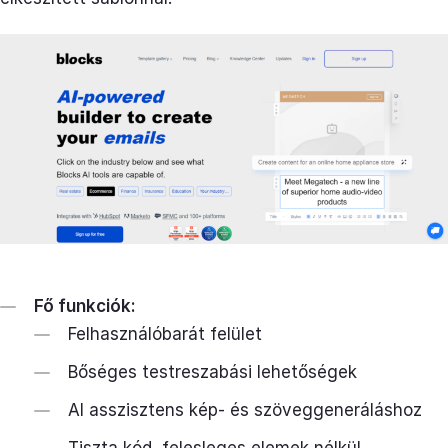
Fő funkciók:
Felhasználóbarát felület
Bőséges testreszabási lehetőségek
AI asszisztens kép- és szöveggeneráláshoz
Tiszta kód, felesleges elemek nélkül