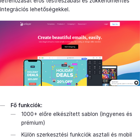
létrehozását erős testreszabási és zökkenőmentes
integrációs lehetőségekkel.
Fő funkciók:
1000+ előre elkészített sablon (ingyenes és
prémium)
Külön szerkesztési funkciók asztali és mobil