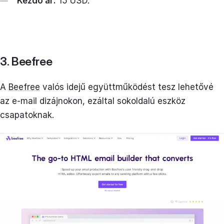
Kezdő ár:
15 USD.
3. Beefree
A
Beefree
valós idejű együttműködést tesz lehetővé
az e-mail dizájnokon, ezáltal sokoldalú eszköz
csapatoknak.