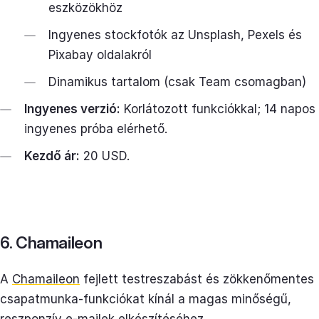
eszközökhöz
Ingyenes stockfotók az Unsplash, Pexels és
Pixabay oldalakról
Dinamikus tartalom (csak Team csomagban)
Ingyenes verzió:
Korlátozott funkciókkal; 14 napos
ingyenes próba elérhető.
Kezdő ár:
20 USD.
6. Chamaileon
A
Chamaileon
fejlett testreszabást és zökkenőmentes
csapatmunka-funkciókat kínál a magas minőségű,
reszponzív e-mailek elkészítéséhez.