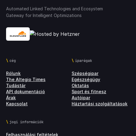
Automated Linked Technologies and Ecosystem
Gateway for Intelligent Optimizations
cég
iparágak
Rólunk
Szépségipar
The Altegio Times
Egészségügy
Tudástár
Oktatás
API dokumentáció
Sport és fitnesz
Árak
Autóipar
Kapcsolat
Háztartási szolgáltatások
jogi információk
Felhasználási feltételek