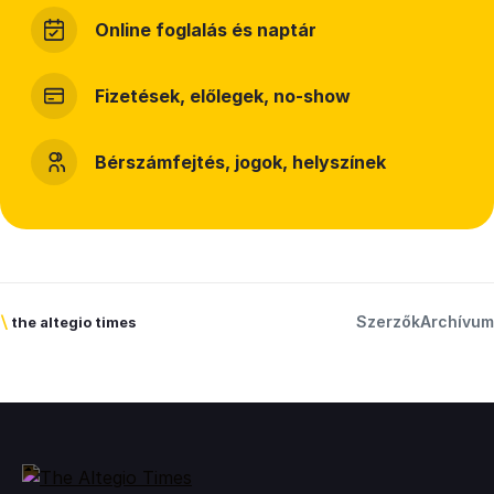
Online foglalás és naptár
Fizetések, előlegek, no-show
Bérszámfejtés, jogok, helyszínek
Szerzők
Archívum
\
the altegio times