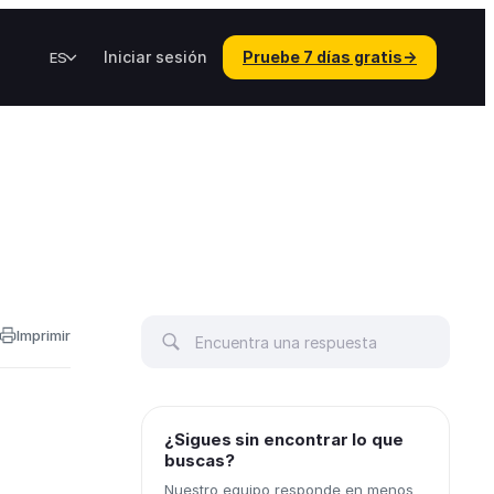
Iniciar sesión
Pruebe 7 días gratis
→
ES
Imprimir
¿Sigues sin encontrar lo que
buscas?
Nuestro equipo responde en menos