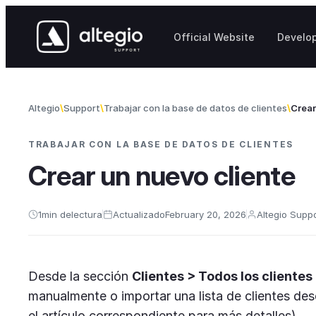
Skip to content
Official Website
Develo
Altegio
Support
Trabajar con la base de datos de clientes
Crear
TRABAJAR CON LA BASE DE DATOS DE CLIENTES
Crear un nuevo cliente
1
min de
lectura
Actualizado
February 20, 2026
Altegio Supp
Desde la sección
Clientes > Todos los clientes
manualmente o importar una lista de clientes des
el artículo correspondiente para más detalles).