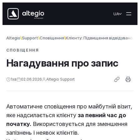
Перейти до вмісту
UA
Altegio
Support
Сповіщення
Клієнту: Підвищення відвідуваності
СПОВІЩЕННЯ
Нагадування про запис
1
хв
02.06.2026
Altegio Support
Автоматичне сповіщення про майбутній візит,
яке надсилається клієнту
за певний час до
початку.
Використовується для зменшення
запізнень і неявок клієнтів.