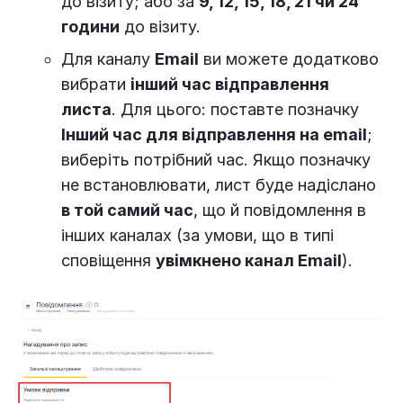
до візиту; або за
9, 12, 15, 18, 21 чи 24
години
до візиту.
Для каналу
Email
ви можете додатково
вибрати
інший час відправлення
листа
. Для цього: поставте позначку
Інший час для відправлення на email
;
виберіть потрібний час. Якщо позначку
не встановлювати, лист буде надіслано
в той самий час
, що й повідомлення в
інших каналах (за умови, що в типі
сповіщення
увімкнено канал Email
).