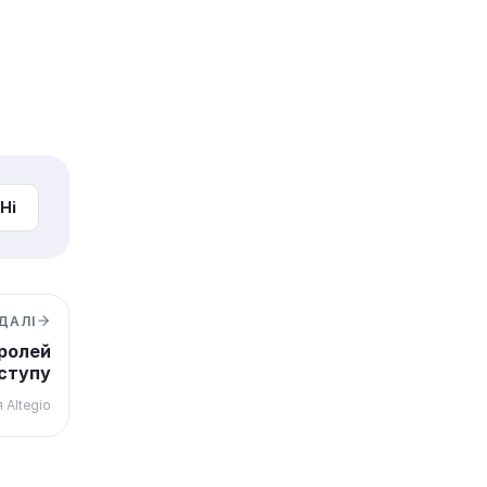
Ні
ДАЛІ
ролей
оступу
 Altegio