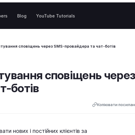
pers
Blog
YouTube Tutorials
тування сповіщень через SMS-провайдера та чат-ботів
тування сповіщень чере
т-ботів
Копіювати посила
ти нових і постійних клієнтів за