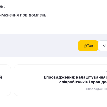
нь
;
вимкнення повідомлень
.
Так
й
Впровадження: налаштування 
співробітників і прав д
Впровадження