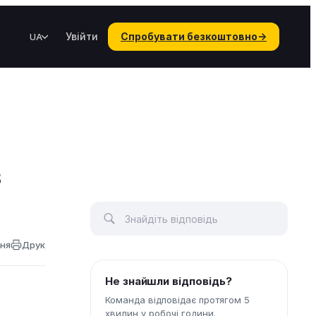
Увійти
Спробувати безкоштовно
→
UA
з
ння
Друк
Не знайшли відповідь?
Команда відповідає протягом 5
хвилин у робочі години.