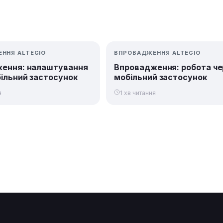
ННЯ ALTEGIO
ВПРОВАДЖЕННЯ ALTEGIO
ення: налаштування
Впровадження: робота че
більний застосунок
мобільний застосунок
я
1 хв читання