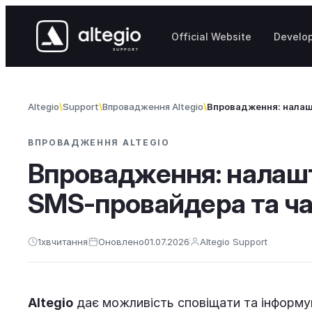
Перейти до вмісту
Official Website
Develo
Altegio
Support
Впровадження Altegio
Впровадження: налаш
ВПРОВАДЖЕННЯ ALTEGIO
Впровадження: налаш
SMS-провайдера та ча
1
хв
читання
Оновлено
01.07.2026
Altegio Support
Altegio
дає можливість сповіщати та інформува