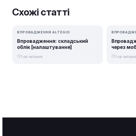
Схожі статті
ВПРОВАДЖЕННЯ ALTEGIO
ВПРОВАДЖЕ
Впровадження: складський
Впровадж
облік [налаштування]
через мо
1 хв читання
1 хв читанн