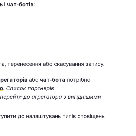
нь
і
чат-ботів:
та, перенесення або скасування запису.
регаторів
або
чат-бота
потрібно
io
.
Список партнерів
перейти до агрегатора з вигіднішими
упити до налаштувань типів сповіщень