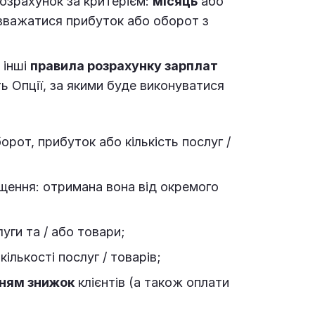
розрахунок за критерієм:
місяць
або
вважатися прибуток або оборот з
и інші
правила розрахунку зарплат
ть Опції, за якими буде виконуватися
рот, прибуток або кількість послуг /
ення: отримана вона від окремого
уги та / або товари;
ількості послуг / товарів;
нням знижок
клієнтів (а також оплати