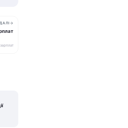
ДАЛІ
арплат
 зарплат
ії