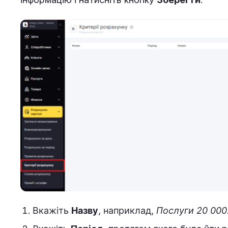
Вкажіть
Назву
, наприклад,
Послуги 20 000