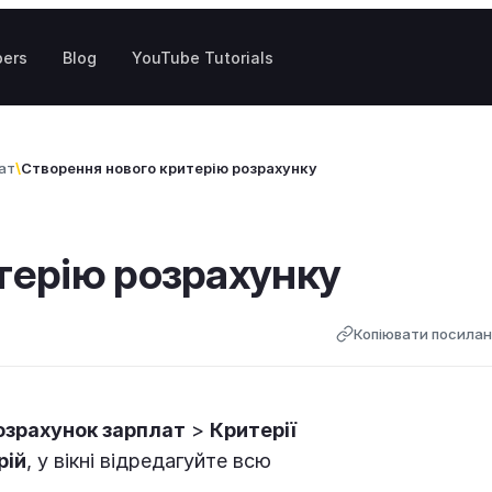
pers
Blog
YouTube Tutorials
ат
Створення нового критерію розрахунку
терію розрахунку
Копіювати посила
озрахунок зарплат
>
Критерії
рій
, у вікні відредагуйте всю