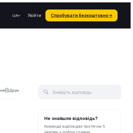
Увійти
Спробувати безкоштовно
→
UA
ння
Друк
Не знайшли відповідь?
Команда відповідає протягом 5
хвилин у робочі години.