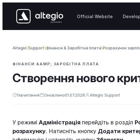
Перейти до вмісту
Official Website
Develo
Altegio
Support
Фінанси & Заробітна плата
Розрахунок зарпл
ФІНАНСИ &AMP; ЗАРОБІТНА ПЛАТА
Створення нового кри
1
хв
читання
Оновлено
01.07.2026
Altegio Support
У режимі
Адміністрація
перейдіть в розділ
Р
розрахунку
. Натисніть кнопку
Додати
крите
інформацію і натисніть кнопку
Зберегти
.