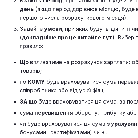
Вкажіть
Період
, протягом якого буде йти 
день
(якщо період дорівнює місяцю, буде 
першого числа розрахункового місяця).
Задайте
умови
, при яких будуть діяти ті ч
(
докладніше про це читайте тут
). Вибері
правило:
Що
впливатиме на розрахунок зарплати: обо
товарів;
по
КОМУ
буде враховуватися сума перевищ
співробітника або від усієї філії;
ЗА що
буде враховуватися ця сума: за посл
сума
перевищення
обороту, прибутку або к
чи буде враховуватися ця сума
з урахува
бонусами і сертифікатами) чи ні.