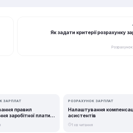
Як задати критерії розрахунку з
Розрахунок
К ЗАРПЛАТ
РОЗРАХУНОК ЗАРПЛАТ
ання правил
Налаштування компенсац
ня заробітної плати
асистентів
раторам
я
1 хв читання