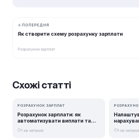
ПОПЕРЕДНЯ
Як створити схему розрахунку зарплати
Розрахунок зарплат
Схожі статті
РОЗРАХУНОК ЗАРПЛАТ
РОЗРАХУНО
Розрахунок зарплати: як
Налаштув
автоматизувати виплати та
нарахуван
побудувати справедливу
адмініст
1 хв читання
1 хв читанн
систему мотивації