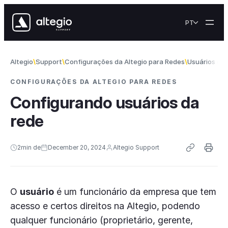
Skip to content
PT
Altegio
Support
Configurações da Altegio para Redes
Usuários da 
CONFIGURAÇÕES DA ALTEGIO PARA REDES
Configurando usuários da
rede
2
min de
December 20, 2024
Altegio Support
O
usuário
é um funcionário da empresa que tem
acesso e certos direitos na Altegio, podendo
qualquer funcionário (proprietário, gerente,