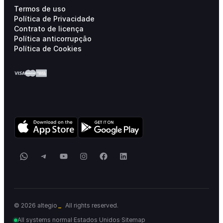
Termos de uso
Política de Privacidade
Contrato de licença
Política anticorrupção
Política de Cookies
WhatsApp
Telegram
YouTube
Instagram
Facebook
LinkedIn
_
© 2026 altegio
All rights reserved.
All systems normal
·
Estados Unidos
·
Sitemap