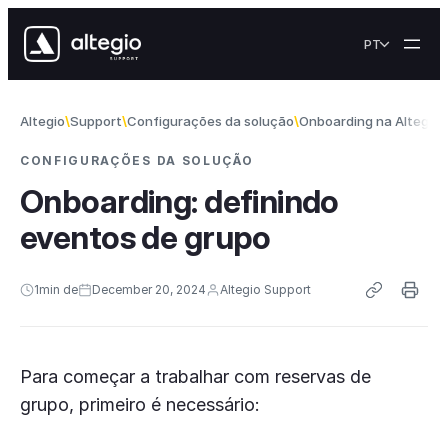
Skip to content
PT
Altegio
Support
Configurações da solução
Onboarding na Altegio
CONFIGURAÇÕES DA SOLUÇÃO
Onboarding: definindo
eventos de grupo
1
min de
December 20, 2024
Altegio Support
Para começar a trabalhar com reservas de
grupo, primeiro é necessário: