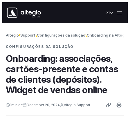
Skip to content
PT
Altegio
Support
Configurações da solução
Onboarding na Altegio
CONFIGURAÇÕES DA SOLUÇÃO
Onboarding: associações,
cartões-presente e contas
de clientes (depósitos).
Widget de vendas online
1
min de
December 20, 2024
Altegio Support