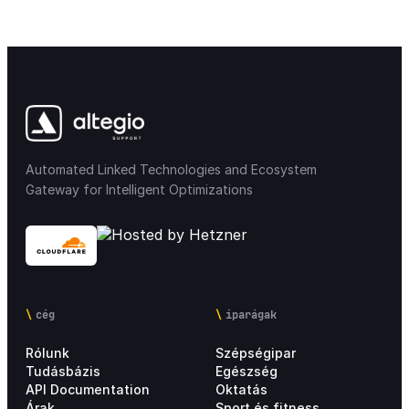
Automated Linked Technologies and Ecosystem
Gateway for Intelligent Optimizations
cég
iparágak
Rólunk
Szépségipar
Tudásbázis
Egészség
API Documentation
Oktatás
Árak
Sport és fitness