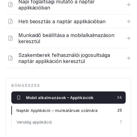
Napi foglaltsági mutató a naptár
applikációban
Heti beosztás a naptár applikációban
Munkaidő beállítása a mobilalkalmazáson
keresztül
Szakemberek felhasználói jogosultsága
naptár applikáción keresztül
BÖNGÉSZÉS
Mobil alkalmazások – Applikációk
34
Naptár Applikáció – munkatársak számára
25
Vendég applikáció
7