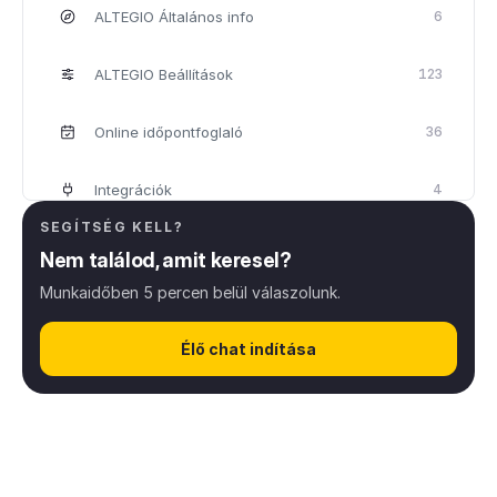
ALTEGIO Általános info
6
ALTEGIO Beállítások
123
Online időpontfoglaló
36
Integrációk
4
SEGÍTSÉG KELL?
Törzsvendég és hűségprogramok
25
Nem találod, amit keresel?
Munkaidőben 5 percen belül válaszolunk.
Altegio beállítások – Üzlet láncoknak
22
Élő chat indítása
Elemezések
10
Árképzés
7
Felhasználói fiók
1