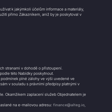
užívat k jakýmkoli účelům informace a materiály,
žití přímo Zákazníkem, aniž by je poskytoval v
ch stranami v dohodě o přistoupení.
podle této Nabídky poskytnout.
za podmínek plné zálohy ve výši uvedené ve
 sám v souladu s právními předpisy platnými v
ele. Okamžikem zaplacení služeb Objednatelem je
 zaslané na e-mailovou adresu:
finance@alteg.io
,