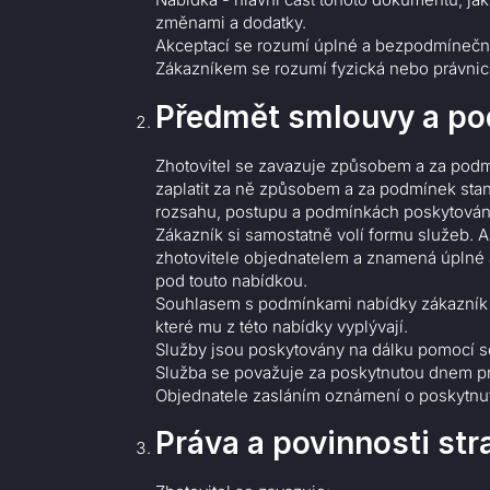
změnami a dodatky.
Akceptací se rozumí úplné a bezpodmínečné p
Zákazníkem se rozumí fyzická nebo právnická
Předmět smlouvy a po
Zhotovitel se zavazuje způsobem a za podmí
zaplatit za ně způsobem a za podmínek sta
rozsahu, postupu a podmínkách poskytování s
Zákazník si samostatně volí formu služeb. 
zhotovitele objednatelem a znamená úplné 
pod touto nabídkou.
Souhlasem s podmínkami nabídky zákazník p
které mu z této nabídky vyplývají.
Služby jsou poskytovány na dálku pomocí so
Služba se považuje za poskytnutou dnem pr
Objednatele zasláním oznámení o poskytnut
Práva a povinnosti str