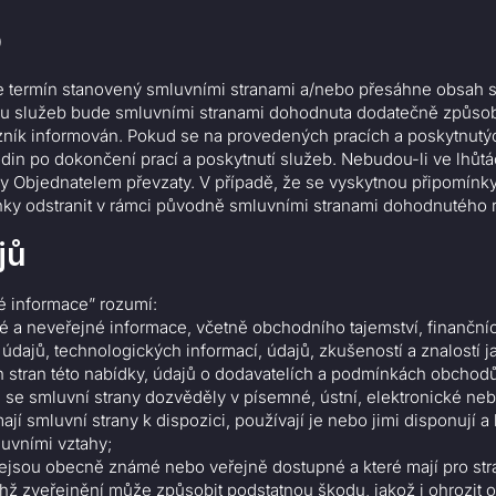
b
 termín stanovený smluvními stranami a/nebo přesáhne obsah 
emu služeb bude smluvními stranami dohodnuta dodatečně způs
ník informován. Pokud se na provedených pracích a poskytnutýc
hodin po dokončení prací a poskytnutí služeb. Nebudou-li ve lh
byly Objednatelem převzaty. V případě, že se vyskytnou připomí
ínky odstranit v rámci původně smluvními stranami dohodnutého 
jů
é informace” rozumí:
né a neveřejné informace, včetně obchodního tajemství, finančn
 údajů, technologických informací, údajů, zkušeností a znalostí j
h stran této nabídky, údajů o dodavatelích a podmínkách obchodů
é se smluvní strany dozvěděly v písemné, ústní, elektronické neb
jí smluvní strany k dispozici, používají je nebo jimi disponují a
uvními vztahy;
 nejsou obecně známé nebo veřejně dostupné a které mají pro st
hž zveřejnění může způsobit podstatnou škodu, jakož i ohrozit o