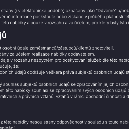
strany (i v elektronické podobě) označený jako “Důvěrné” a/neb
věrné informace poskytnuté nebo získané v průběhu platnosti t
této nabídky a pouze v rozsahu a za účelem, pro který byly tyto
jů
t osobní údaje zaměstnanců/zástupců/klientů zhotoviteli.
dány za účelem realizace nabídky dodavatelem.
údaje v rozsahu nezbytném pro poskytování služeb dle této nabíd
učuje, že:
sobních údajů dodržuje veškerá práva subjektů osobních údajů
ý souhlas subjektů osobních údajů se zpracováním jejich osobn
em této nabídky souhlasí se zpracováním svých osobních údajů z
trativních a právních vztahů, vztahů v rámci obchodní činnosti a
h z této nabídky nesou strany odpovědnost v souladu s touto nab
splnění.