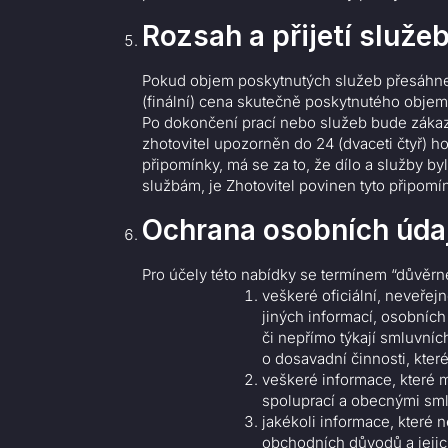
Rozsah a přijetí služe
Pokud objem poskytnutých služeb přesáhne
(finální) cena skutečně poskytnutého obj
Po dokončení prací nebo služeb bude zákaz
zhotovitel upozorněn do 24 (dvaceti čtyř) 
připomínky, má se za to, že dílo a služby 
službám, je Zhotovitel povinen tyto připom
Ochrana osobních úda
Pro účely této nabídky se termínem “důvěrn
veškeré oficiální, neveřej
jiných informací, osobních
či nepřímo týkají smluvníc
o dosavadní činnosti, kter
veškeré informace, které ma
spoluprací a obecnými sml
jakékoli informace, které
obchodních důvodů a jejic