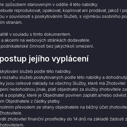
tele způsobem stanoveným v oddíle 4 této nabídky.
ebude reprodukovat, opakovat, kopírovat ani prodávat, jakož i po
ou v souvislosti s poskytováním Služeb, s výjimkou osobního pou
tím stranám.
valitě v souladu s tímto dokumentem.
i a akcemi na webových stránkách dodavatele.
 podnikatelské činnosti bez jakýchkoli omezení.
postup jejího vyplácení
skytování služeb podle této nabídky.
a rozsahu služeb poskytovaných podle této nabídky a dohodnutý
ky jsou celkové náklady na všechny Služby, které má Zhotovitel 
pení nedohodnou jinak, platí objednatel za služby zhotovitele 
 a poplatky, které je Objednatel povinen zaplatit a/nebo odvést
m Objednatele z částky platby.
ostním převodem ze strany objednatele na běžný účet zhotovit
Zhotovitele.
tí zhotovitel finanční prostředky do 14 dnů na základě žádosti
hotovitelem.