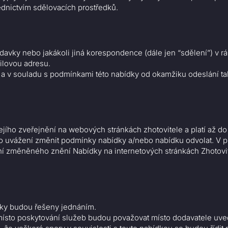
dnictvím sdělovacích prostředků.
žadavky nebo jakákoli jiná korespondence (dále jen “sdělení”) v
ilovou adresu.
a v souladu s podmínkami této nabídky od okamžiku odeslání 
ího zveřejnění na webových stránkách zhotovitele a platí až do 
ho uvážení změnit podmínky nabídky a/nebo nabídku odvolat. V p
í změněného znění Nabídky na internetových stránkách Zhotovitel
oky budou řešeny jednáním.
 místo poskytování služeb budou považovat místo dodavatele uve