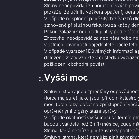
Strany neodpovídají za porušení svých povi
prokáže, že učinila veškerá opatření, která 
V případě nesplnění peněžitých závazků dle
stanovené příslušnou fakturou za každý den
Pokud zákazník neuhradí platby podle této n
Zhotovitel neodpovídá za neplnění nebo ne
vlastních povinností objednatele podle této
V případě vyzrazení Důvěrných informací a 
doložené ztráty vzniklé v důsledku vyzraz
poškození obchodní pověsti.
Vyšší moc
Smluvní strany jsou zproštěny odpovědnost
(force majeure), jako jsou: přírodní katast
moci (prohlídky, dočasné zpřístupnění věcí
oprávněnými orgány státní správy.
V případě okolností vyšší moci se termín pl
budou trvat déle než 3 (tři) měsíce, bude m
Strana, která nemůže plnit závazky podle t
Smluvní strana, která nemůže plnit závazky 