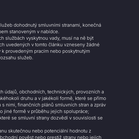
služeb dohodnutý smluvními stranami, konečná
obem stanoveným v nabídce.
h službách vyskytnou vady, musí na ně být
ůtách uvedených v tomto článku vzneseny žádné
nky k provedeným pracím nebo poskytnutým
rozsahu služeb.
ích údajů, obchodních, technických, provozních a
akéhokoli druhu a v jakékoli formě, které se přímo
 s nimi, finančních plánů smluvních stran a zpráv
o jiné formě v průběhu jejich spolupráce;
 které se smluvní strany dozvědí v souvislosti se
ranu skutečnou nebo potenciální hodnotu z
bchodní pověst nebo prestiž strany nebo jejích