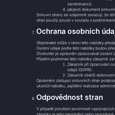
zaměstnanců;
jakýkoli dokument smluvní 
Smluvní strany se vzájemně zavazují, že dů
stran použijí pouze v souladu s podmínkami 
Ochrana osobních úda
Objednatel může v rámci této nabídky předa
Osobní údaje podle této nabídky budou pře
Zhotovitel je oprávněn zpracovávat osobní 
Přijetím podmínek této nabídky zákazník zar
Zákazník při zpracování o
údajů (GDPR).
Zákazník obdrží dobrovoln
Oprávnění zástupci smluvních stran podpis
ukončit nabídku, zajištění realizace adminis
Odpovědnost stran
V případě porušení povinností vyplývajícíc
závazku je jeho nesplnění nebo nesprávné 