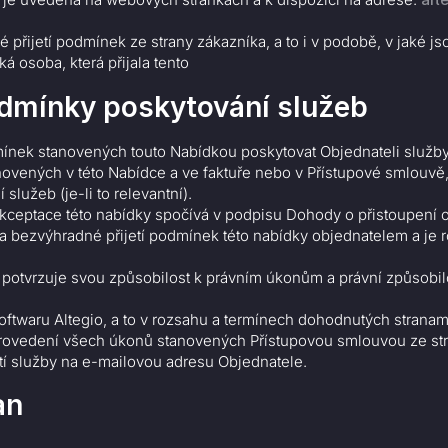
řijetí podmínek ze strany zákazníka, a to i v podobě, v jaké js
 osoba, která přijala tento
dmínky poskytování služeb
nek stanovených touto Nabídkou poskytovat Objednateli služby 
novených v této Nabídce a ve faktuře nebo v Přístupové smlouv
lužeb (je-li to relevantní).
Akceptace této nabídky spočívá v podpisu Dohody o přistoupení 
a bezvýhradné přijetí podmínek této nabídky objednatelem a je
otvrzuje svou způsobilost k právním úkonům a právní způsobil
ftwaru Altegio, a to v rozsahu a termínech dohodnutých stranam
ovedení všech úkonů stanovených Přístupovou smlouvou ze stran
í služby na e-mailovou adresu Objednatele.
an