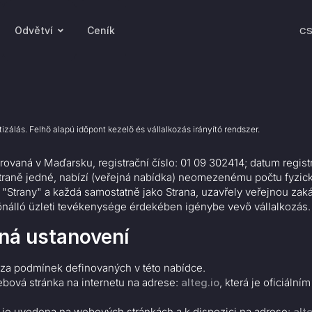
Odvětví
Ceník
C
izálás. Felhő alapú időpont kezelő és vállalkozás irányító rendszer.
trovaná v Maďarsku, registrační číslo: 01 09 302414; datum regist
a straně jedné, nabízí (veřejná nabídka) neomezenému počtu fyzi
n "Strany" a každá samostatně jako Strana, uzavřely veřejnou zak
át önálló üzleti tevékenysége érdekében igénybe vevő vállalkozás.
ná ustanovení
za podmínek definovaných v této nabídce.
bová stránka na internetu na adrese:
alteg.io
, která je oficiáln
k je uvedena na webových stránkách a k dispozici na adrese:
alt