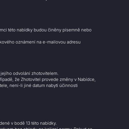
 rámci této nabídky budou činěny písemně nebo
takového oznámení na e-mailovou adresu
jejího odvolání zhotovitelem.
řípadě, že Zhotovitel provede změny v Nabídce,
e, není-li jiné datum nabytí účinnosti
dené v bodě 13 této nabídky.