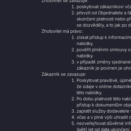
Zhotovitel se zavazuje:
poskytovat zákazníkovi vča
převzít od Objednatele a ř
skončení platnosti nebo p
se dozvěděly, a to jak po d
Zhotovitel má právo:
získat přístup k informac
nabídky.
pověřit plněním smlouvy o 
nabídky.
v případě změny sjednané
zákazník je povinen je uhra
Zákazník se zavazuje:
Poskytovat pravdivé, úpln
že údaje v online dotazní
této nabídky.
Po dobu platnosti této nab
přístup k dokumentům obje
zaplatit služby dodavatele
včas a v plné výši uhradit 
nezveřejňovat důvěrné info
(pěti) let od data ukončení