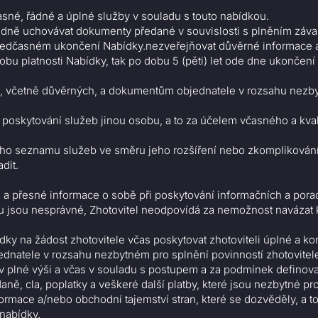
sné, řádné a úplné služby v souladu s touto nabídkou.
ádně uchovávat dokumenty předané v souvislosti s plněním závaz
ředčasném ukončení Nabídky.nezveřejňovat důvěrné informace a/
obu platnosti Nabídky, tak po dobu 5 (pěti) let ode dne ukončení 
ím, včetně důvěrných, a dokumentům objednatele v rozsahu nezbyt
poskytování služeb jinou osobu, a to za účelem včasného a kvalit
ho seznamu služeb ve směru jeho rozšíření nebo zkomplikován
dit.
é a přesné informace o sobě při poskytování informačních a po
ku jsou nesprávné, Zhotovitel neodpovídá za nemožnost navázat 
ídky na žádost zhotovitele včas poskytovat zhotoviteli úplné a ko
dnatele v rozsahu nezbytném pro splnění povinností zhotovitele
 v plné výši a včas v souladu s postupem a za podmínek definova
daně, cla, poplatky a veškeré další platby, které jsou nezbytné pro
rmace a/nebo obchodní tajemství stran, které se dozvěděly, a to
 nabídky.