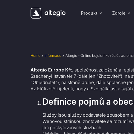
Produkt
Zdroje
Home
>
Informace
>
Altegio - Online bejelentkezés és automat
Altegio Europe Kft
, společnost založená a regis
Széchenyi István tér 7 (dále jen “Zhotovitel”), n
"Objednatel"), na straně druhé, dále společně je
Az Előfizető kijelenti, hogy a Szolgáltatást a saj
Definice pojmů a obec
Služby jsou služby dodavatele způsobem a 
Webovou stránkou zhotovitele se rozumí we
jím poskytovaných službách.
Nabídka - hlavní část tohoto dokumentu, ja