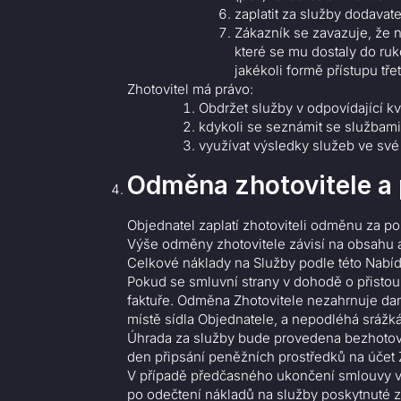
zaplatit za služby dodava
Zákazník se zavazuje, že n
které se mu dostaly do ruk
jakékoli formě přístupu tře
Zhotovitel má právo:
Obdržet služby v odpovídající k
kdykoli se seznámit se službam
využívat výsledky služeb ve své
Odměna zhotovitele a 
Objednatel zaplatí zhotoviteli odměnu za po
Výše odměny zhotovitele závisí na obsahu 
Celkové náklady na Služby podle této Nabíd
Pokud se smluvní strany v dohodě o přistou
faktuře. Odměna Zhotovitele nezahrnuje daně
místě sídla Objednatele, a nepodléhá srážká
Úhrada za služby bude provedena bezhotov
den připsání peněžních prostředků na účet 
V případě předčasného ukončení smlouvy vrá
po odečtení nákladů na služby poskytnuté z