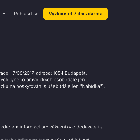
Přihlásit se
Vyzkoušet 7 dní zdarma
S
race: 17/08/2017, adresa: 1054 Budapešť,
ckých a/nebo právnických osob (dále jen
ázku na poskytování služeb (dále jen "Nabídka").
ím zdrojem informací pro zákazníky o dodavateli a
eg.io/hu/info/services
se všemi přílohami,