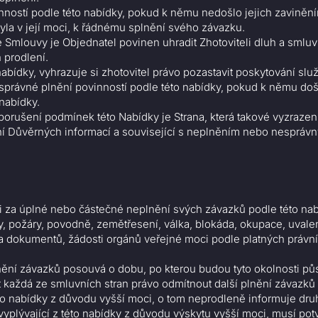
nností podle této nabídky, pokud k němu nedošlo jejich zaviněn
byla v její moci, k řádnému splnění svého závazku.
 Smlouvy je Objednatel povinen uhradit Zhotoviteli dluh a smluv
 prodlení.
abídky, vyhrazuje si zhotovitel právo pozastavit poskytování slu
správné plnění povinností podle této nabídky, pokud k němu do
 nabídky.
porušení podmínek této Nabídky je Strana, která takové vyzrazen
ení Důvěrných informací a související s neplněním nebo nespráv
i za úplné nebo částečné neplnění svých závazků podle této na
rofy, požáry, povodně, zemětřesení, válka, blokáda, okupace, uva
 a dokumentů, žádosti orgánů veřejné moci podle platných právn
nění závazků posouvá o dobu, po kterou budou tyto okolnosti půso
ít každá ze smluvních stran právo odmítnout další plnění závazků
éto nabídky z důvodu vyšší moci, o tom neprodleně informuje dru
vyplývající z této nabídky z důvodu výskytu vyšší moci, musí potv