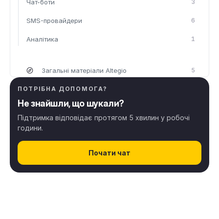
Чат-боти
3
SMS-провайдери
6
Аналітика
1
Загальні матеріали Altegio
5
ПОТРІБНА ДОПОМОГА?
Налаштування Altegio
29
Не знайшли, що шукали?
Підтримка відповідає протягом 5 хвилин у робочі
Розклад
31
години.
Клієнти
7
Почати чат
Онлайн-запис
38
Безготiвкова оплата
10