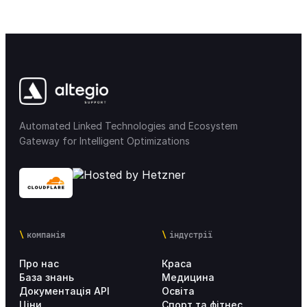
Фінанси & Заробітна плата
45
Склад & Товари
30
Права доступу
12
Сповіщення
35
Automated Linked Technologies and Ecosystem
Gateway for Intelligent Optimizations
Мобільні додатки
32
Лояльність & Маркетинг
35
Маркетплейс інтеграції
16
компанія
індустрії
Налаштування Altegio для мереж
29
Про нас
Краса
База знань
Медицина
Аналітика
Документація API
Освіта
18
Ціни
Спорт та фітнес