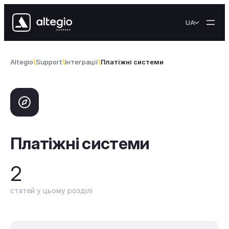
Перейти до вмісту
UA
Altegio
Support
Інтеграції
Платіжні системи
Платіжні системи
2
статей у цьому розділі