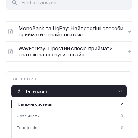
MonoBank та LiqPay: Найпростіші способи
приймати онлайн платежі
WayForPay: Простий спосіб приймати
платежі за послуги онлайн
КАТЕГОРІЇ
Інтеграції
21
Платіжні системи
2
Лояльність
3
Телефонія
3