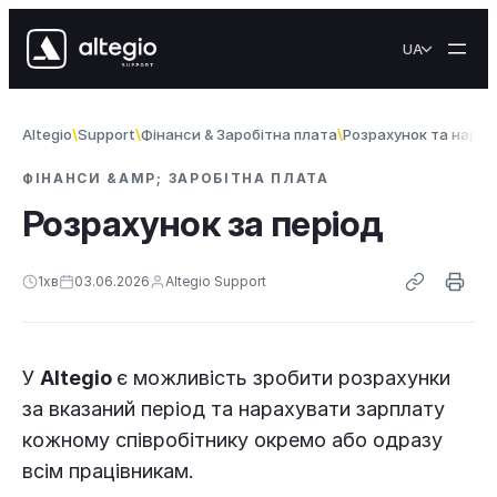
Перейти до вмісту
UA
Altegio
Support
Фінанси & Заробітна плата
Розрахунок та нарах
ФІНАНСИ &AMP; ЗАРОБІТНА ПЛАТА
Розрахунок за період
1
хв
03.06.2026
Altegio Support
У
Altegio
є можливість зробити розрахунки
за вказаний період та нарахувати зарплату
кожному співробітнику окремо або одразу
всім працівникам.