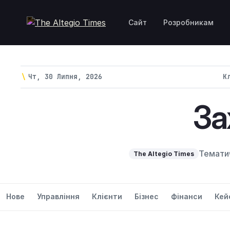
Перейти до вмісту
Сайт
Розробникам
\
Чт, 30 Липня, 2026
К
За
Тематич
The Altegio Times
Нове
Управління
Клієнти
Бізнес
Фінанси
Кей