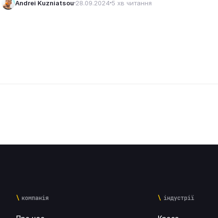
Andrei Kuzniatsou
28.09.2024
5 хв читання
компанія
індустрії