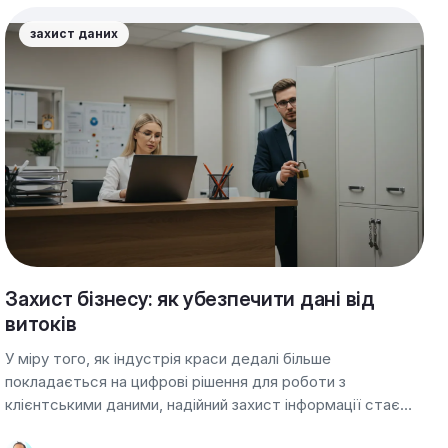
захист даних
Захист бізнесу: як убезпечити дані від
витоків
У міру того, як індустрія краси дедалі більше
покладається на цифрові рішення для роботи з
клієнтськими даними, надійний захист інформації стає
критично важливим. Цифрові системи мають переваги