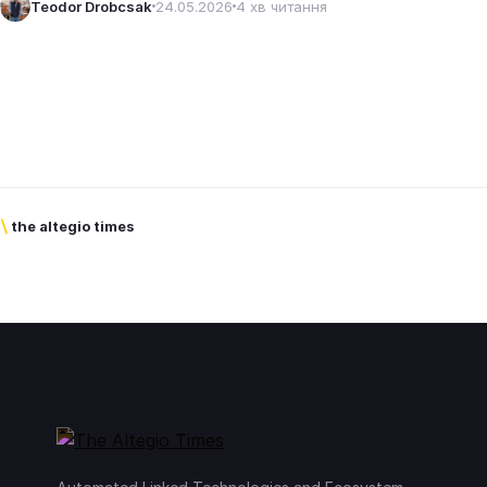
Teodor Drobcsak
24.05.2026
4 хв читання
\
the altegio times