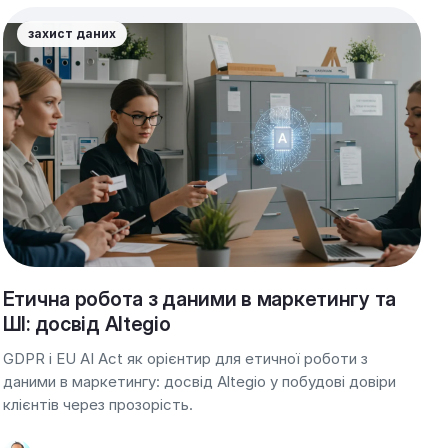
захист даних
Етична робота з даними в маркетингу та
ШІ: досвід Altegio
GDPR і EU AI Act як орієнтир для етичної роботи з
даними в маркетингу: досвід Altegio у побудові довіри
клієнтів через прозорість.