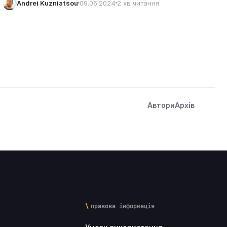
над…
Andrei Kuzniatsou
09.06.2024
2 хв читання
Автори
Архів
правова інформація