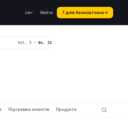
Увійти
7 днів безкоштовно
→
UA
Vol. 3 –
No. 31
я
Підтримка клієнтів
Продукти