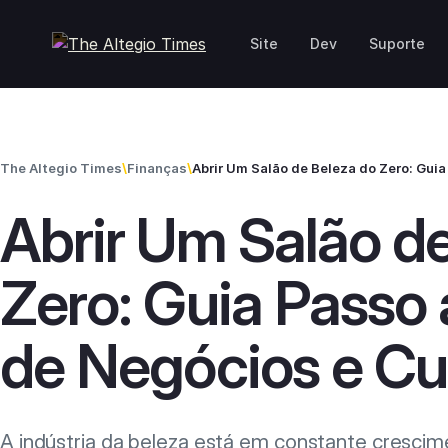
Skip to content
Site
Dev
Suporte
The Altegio Times
\
Finanças
\
Abrir Um Salão d
Zero: Guia Passo 
de Negócios e Cu
A indústria da beleza está em constante crescim