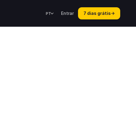
Entrar
7 dias grátis
→
PT