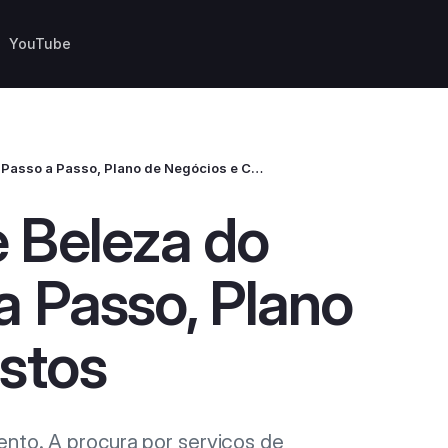
YouTube
Abrir Um Salão de Beleza do Zero: Guia Passo a Passo, Plano de Negócios e Custos
e Beleza do
a Passo, Plano
stos
ento. A procura por serviços de