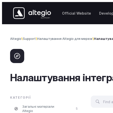
Перейти до вмісту
Official Website
Develo
Altegio
Support
Налаштування Altegio для мереж
Налаштуван
Налаштування інтегра
КАТЕГОРІЇ
Загальні матеріали
5
Altegio