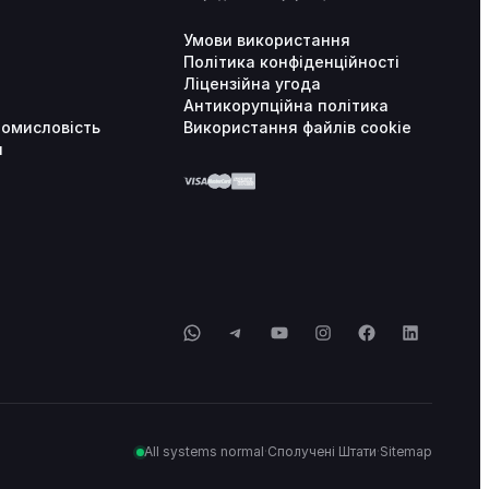
Умови використання
Політика конфіденційності
Ліцензійна угода
Антикорупційна політика
ромисловість
Використання файлів cookie
и
WhatsApp
Telegram
YouTube
Instagram
Facebook
LinkedIn
All systems normal
·
Сполучені Штати
·
Sitemap