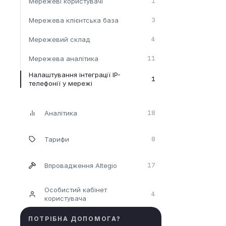
Мережеві користувачі
1
Мережева клієнтська база
3
Мережевий склад
4
Мережева аналітика
11
Налаштування інтеграції IP-
1
телефонії у мережі
Аналітика
18
Тарифи
8
Впровадження Altegio
17
Особистий кабінет
4
користувача
ПОТРІБНА ДОПОМОГА?