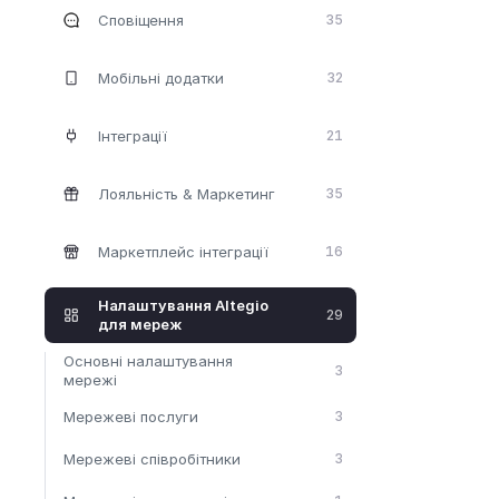
Сповіщення
35
Мобільні додатки
32
Інтеграції
21
Лояльність & Маркетинг
35
Маркетплейс інтеграції
16
Налаштування Altegio
29
для мереж
Основні налаштування
3
мережі
Мережеві послуги
3
Мережеві співробітники
3