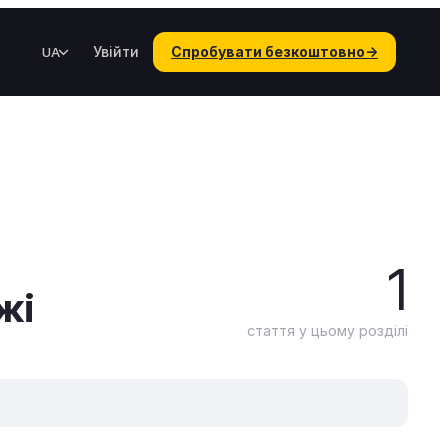
Увійти
Спробувати безкоштовно
→
UA
1
жі
стаття у цьому розділі