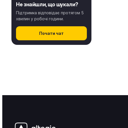
Не знайшли, що шукали?
Підтримка відповідає протягом 5
хвилин у робочі години.
Почати чат