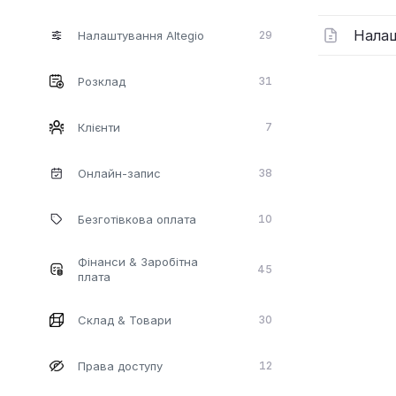
Налаш
Налаштування Altegio
29
Розклад
31
Клієнти
7
Онлайн-запис
38
Безготiвкова оплата
10
Фінанси & Заробітна
45
плата
Склад & Товари
30
Права доступу
12