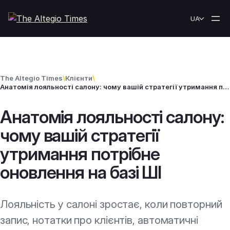
Перейти до вмісту
UA
The Altegio Times
\
Клієнти
\
Анатомія лояльності салону: чому вашій стратегії утримання потрібне оновлення на базі ШІ
Анатомія лояльності салону:
чому вашій стратегії
утримання потрібне
оновлення на базі ШІ
Лояльність у салоні зростає, коли повторний
запис, нотатки про клієнтів, автоматичні