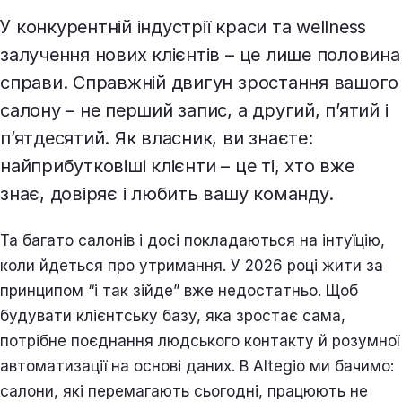
У конкурентній індустрії краси та wellness
залучення нових клієнтів – це лише половина
справи. Справжній двигун зростання вашого
салону – не перший запис, а другий, п’ятий і
п’ятдесятий. Як власник, ви знаєте:
найприбутковіші клієнти – це ті, хто вже
знає, довіряє і любить вашу команду.
Та багато салонів і досі покладаються на інтуїцію,
коли йдеться про утримання. У 2026 році жити за
принципом “і так зійде” вже недостатньо. Щоб
будувати клієнтську базу, яка зростає сама,
потрібне поєднання людського контакту й розумної
автоматизації на основі даних. В Altegio ми бачимо:
салони, які перемагають сьогодні, працюють не