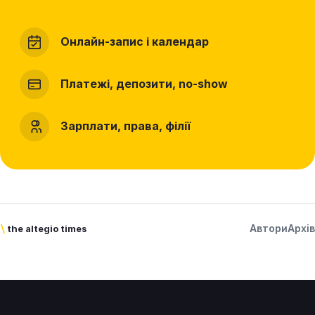
Онлайн-запис і календар
Платежі, депозити, no-show
Зарплати, права, філії
Автори
Архів
\
the altegio times