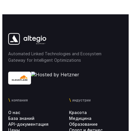
Цифровые платежи
11
Финансы & Зарплата
41
Склад & Товары
28
Automated Linked Technologies and Ecosystem
Права доступа
12
Gateway for Intelligent Optimizations
Мобильные приложения
31
Интеграции
57
компания
индустрии
Лояльность & Maркетинг
33
О нас
Красота
Маркетплейс интеграции
17
База знаний
Медицина
API-документация
Образование
Цены
Спорт и фитнес
Настройки Altegio для сетей
25