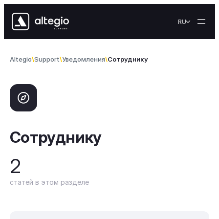
Skip to content
RU
Altegio
Support
Уведомления
Сотруднику
Сотруднику
2
статей в этом разделе