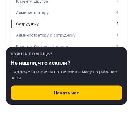
Клиенту: Другое
2
Администратору
4
Сотруднику
2
Администратору и сотруднику
1
Клиенту: Контроль качества
1
НУЖНА ПОМОЩЬ?
Не нашли, что искали?
Общие материалы по Altegio
5
Поддержка отвечает в течение 5 минут в рабочие
часы.
Настройки Altegio
36
Начать чат
Расписание
32
Клиенты
8
Онлайн запись
44