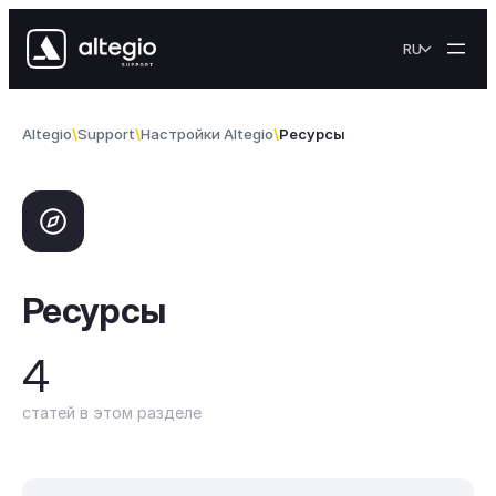
Skip to content
RU
Altegio
Support
Настройки Altegio
Ресурсы
Ресурсы
4
статей в этом разделе