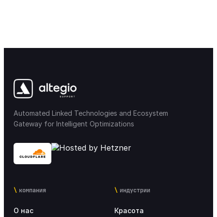
Уведомления
34
Права доступа
12
Мобильные приложения
31
Интеграции
57
Automated Linked Technologies and Ecosystem
Лояльность & Maркетинг
33
Gateway for Intelligent Optimizations
Маркетплейс интеграции
17
Настройки Altegio для сетей
25
компания
индустрии
Аналитика
20
О нас
Красота