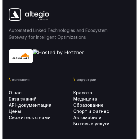
Мобильные приложения
31
Интеграции
57
Automated Linked Technologies and Ecosystem
Лояльность & Maркетинг
33
Gateway for Intelligent Optimizations
Маркетплейс интеграции
17
Настройки Altegio для сетей
25
компания
индустрии
Аналитика
20
О нас
Красота
Внедрение Altegio
17
База знаний
Медицина
API-документация
Образование
Цены
Спорт и фитнес
Тарифы
5
Свяжитесь с нами
Автомобили
Бытовые услуги
Личный кабинет пользователя
4