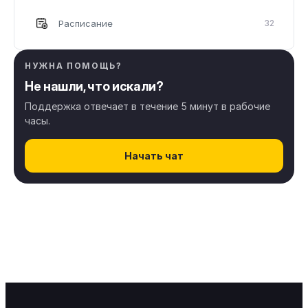
Расписание
32
Клиенты
8
НУЖНА ПОМОЩЬ?
Не нашли, что искали?
Онлайн запись
44
Поддержка отвечает в течение 5 минут в рабочие
часы.
Цифровые платежи
11
Начать чат
Финансы & Зарплата
41
Склад & Товары
28
Уведомления
34
Права доступа
12