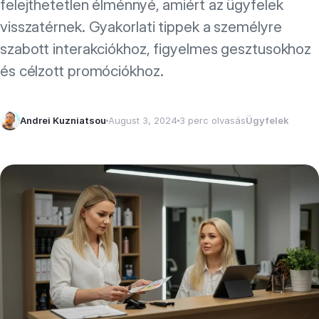
felejthetetlen élménnyé, amiért az ügyfelek
visszatérnek. Gyakorlati tippek a személyre
szabott interakciókhoz, figyelmes gesztusokhoz
és célzott promóciókhoz.
Andrei Kuzniatsou
August 3, 2024
3 perc olvasás
Ügyfelek