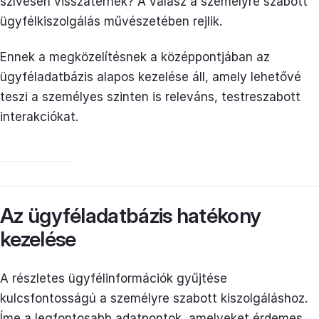
szívesen visszatérnek? A válasz a személyre szabott
ügyfélkiszolgálás művészetében rejlik.
Ennek a megközelítésnek a középpontjában az
ügyféladatbázis alapos kezelése áll, amely lehetővé
teszi a személyes szinten is releváns, testreszabott
interakciókat.
Az ügyféladatbázis hatékony
kezelése
A részletes ügyfélinformációk gyűjtése
kulcsfontosságú a személyre szabott kiszolgáláshoz.
Íme a legfontosabb adatpontok, amelyeket érdemes