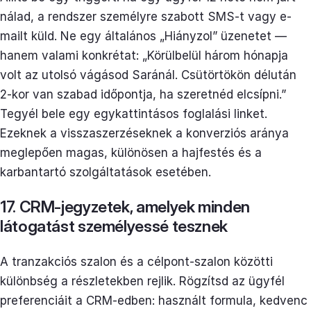
nálad, a rendszer személyre szabott SMS-t vagy e-
mailt küld. Ne egy általános „Hiányzol” üzenetet —
hanem valami konkrétat: „Körülbelül három hónapja
volt az utolsó vágásod Saránál. Csütörtökön délután
2-kor van szabad időpontja, ha szeretnéd elcsípni.”
Tegyél bele egy egykattintásos foglalási linket.
Ezeknek a visszaszerzéseknek a konverziós aránya
meglepően magas, különösen a hajfestés és a
karbantartó szolgáltatások esetében.
17. CRM-jegyzetek, amelyek minden
látogatást személyessé tesznek
A tranzakciós szalon és a célpont-szalon közötti
különbség a részletekben rejlik. Rögzítsd az ügyfél
preferenciáit a CRM-edben: használt formula, kedvenc