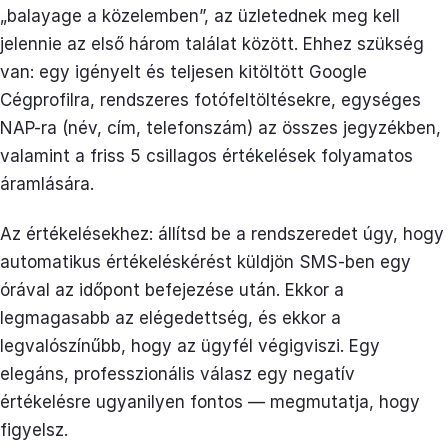
„balayage a közelemben”, az üzletednek meg kell
jelennie az első három találat között. Ehhez szükség
van: egy igényelt és teljesen kitöltött Google
Cégprofilra, rendszeres fotófeltöltésekre, egységes
NAP-ra (név, cím, telefonszám) az összes jegyzékben,
valamint a friss 5 csillagos értékelések folyamatos
áramlására.
Az értékelésekhez: állítsd be a rendszeredet úgy, hogy
automatikus értékeléskérést küldjön SMS-ben egy
órával az időpont befejezése után. Ekkor a
legmagasabb az elégedettség, és ekkor a
legvalószínűbb, hogy az ügyfél végigviszi. Egy
elegáns, professzionális válasz egy negatív
értékelésre ugyanilyen fontos — megmutatja, hogy
figyelsz.