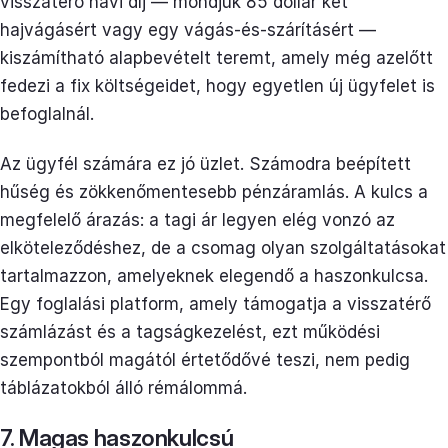
visszatérő havi díj — mondjuk 85 dollár két
hajvágásért vagy egy vágás-és-szárításért —
kiszámítható alapbevételt teremt, amely még azelőtt
fedezi a fix költségeidet, hogy egyetlen új ügyfelet is
befoglalnál.
Az ügyfél számára ez jó üzlet. Számodra beépített
hűség és zökkenőmentesebb pénzáramlás. A kulcs a
megfelelő árazás: a tagi ár legyen elég vonzó az
elköteleződéshez, de a csomag olyan szolgáltatásokat
tartalmazzon, amelyeknek elegendő a haszonkulcsa.
Egy foglalási platform, amely támogatja a visszatérő
számlázást és a tagságkezelést, ezt működési
szempontból magától értetődővé teszi, nem pedig
táblázatokból álló rémálommá.
7. Magas haszonkulcsú