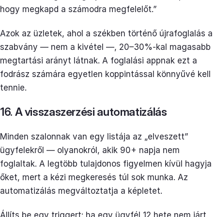
hogy megkapd a számodra megfelelőt.”
Azok az üzletek, ahol a székben történő újrafoglalás a
szabvány — nem a kivétel —, 20–30%-kal magasabb
megtartási arányt látnak. A foglalási appnak ezt a
fodrász számára egyetlen koppintással könnyűvé kell
tennie.
16. A visszaszerzési automatizálás
Minden szalonnak van egy listája az „elveszett”
ügyfelekről — olyanokról, akik 90+ napja nem
foglaltak. A legtöbb tulajdonos figyelmen kívül hagyja
őket, mert a kézi megkeresés túl sok munka. Az
automatizálás megváltoztatja a képletet.
Állíts be egy triggert: ha egy ügyfél 12 hete nem járt