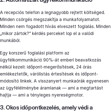
A recepciós telefon a legnagyobb rejtett költséged.
Minden csörgés megszakítja a munkafolyamatot.
Minden nem fogadott hívás elveszett foglalás. Minden
„mikor zártok?” kérdés perceket lop el a valódi
munkából.
Egy korszerű foglalási platform az
ügyfélkommunikáció 90%-át emberi beavatkozás
nélkül kezeli: időpont-megerősítések, 24 órás
emlékeztetők, várólistás értesítések és időpont-
módosító linkek. A visszanyert munkaórák egyenesen
az ügyfélélménybe áramlanak — ami a megtartást
hajtja — ami a tényleges nyereségmotor.
3. Okos időpontkezelés, amely védi a