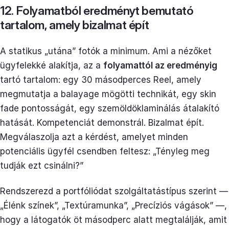
12. Folyamatból eredményt bemutató
tartalom, amely bizalmat épít
A statikus „utána” fotók a minimum. Ami a nézőket
ügyfelekké alakítja, az a
folyamattól az eredményig
tartó tartalom: egy 30 másodperces Reel, amely
megmutatja a balayage mögötti technikát, egy skin
fade pontosságát, egy szemöldöklaminálás átalakító
hatását. Kompetenciát demonstrál. Bizalmat épít.
Megválaszolja azt a kérdést, amelyet minden
potenciális ügyfél csendben feltesz: „Tényleg meg
tudják ezt csinálni?”
Rendszerezd a portfóliódat szolgáltatástípus szerint —
„Élénk színek”, „Textúramunka”, „Precíziós vágások” —,
hogy a látogatók öt másodperc alatt megtalálják, amit