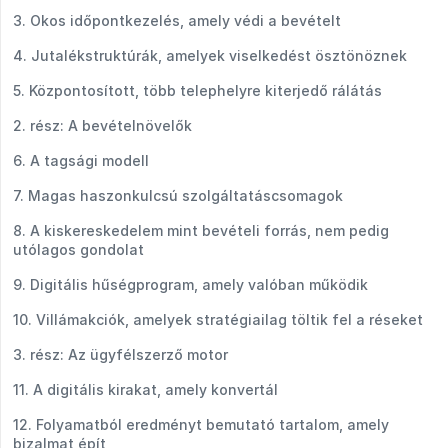
3. Okos időpontkezelés, amely védi a bevételt
4. Jutalékstruktúrák, amelyek viselkedést ösztönöznek
5. Központosított, több telephelyre kiterjedő rálátás
2. rész: A bevételnövelők
6. A tagsági modell
7. Magas haszonkulcsú szolgáltatáscsomagok
8. A kiskereskedelem mint bevételi forrás, nem pedig
utólagos gondolat
9. Digitális hűségprogram, amely valóban működik
10. Villámakciók, amelyek stratégiailag töltik fel a réseket
3. rész: Az ügyfélszerző motor
11. A digitális kirakat, amely konvertál
12. Folyamatból eredményt bemutató tartalom, amely
bizalmat épít