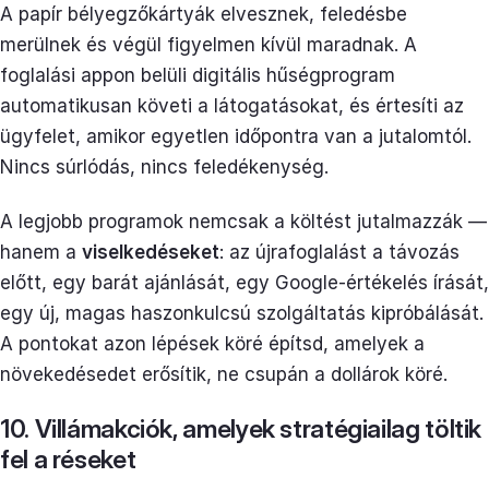
A papír bélyegzőkártyák elvesznek, feledésbe
merülnek és végül figyelmen kívül maradnak. A
foglalási appon belüli digitális hűségprogram
automatikusan követi a látogatásokat, és értesíti az
ügyfelet, amikor egyetlen időpontra van a jutalomtól.
Nincs súrlódás, nincs feledékenység.
A legjobb programok nemcsak a költést jutalmazzák —
hanem a
viselkedéseket
: az újrafoglalást a távozás
előtt, egy barát ajánlását, egy Google-értékelés írását,
egy új, magas haszonkulcsú szolgáltatás kipróbálását.
A pontokat azon lépések köré építsd, amelyek a
növekedésedet erősítik, ne csupán a dollárok köré.
10. Villámakciók, amelyek stratégiailag töltik
fel a réseket