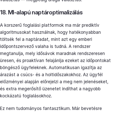
18. MI-alapú naptároptimalizálás
A korszerű foglalási platformok ma már prediktív
algoritmusokat használnak, hogy hatékonyabban
töltsék fel a naptáradat, mint azt egy emberi
időpontszervező valaha is tudná. A rendszer
megtanulja, mely idősávok maradnak rendszeresen
üresen, és proaktívan felajánlja ezeket az időpontokat
böngésző ügyfeleknek. Automatikusan igazítja az
árazást a csúcs- és a holtidőszakokhoz. Az ügyfél
előzményei alapján előrejelzi a meg nem jelenéseket,
és extra megerősítő üzenetet indíthat a nagyobb
kockázatú foglalásokhoz.
Ez nem tudományos fantasztikum. Már bevetésre