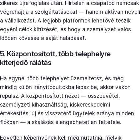
sikeres újrafoglalás után. Hirtelen a csapatod nemcsak
végrehajtja a szolgáltatásokat — hanem aktívan növeli
a vállalkozást. A legjobb platformok lehetővé teszik
egyéni célok kitűzését, és hogy a személyzet valós
időben kövesse a saját haladását.
5. Központosított, több telephelyre
kiterjedő rálátás
Ha egynél több telephelyet üzemeltetsz, és még
mindig külön irányítópultokba lépsz be, akkor vakon
repülsz. A központosított nézet — összbevétel,
személyzeti kihasználtság, kiskereskedelmi
értékesítés, új és visszatérő ügyfelek aránya minden
fiókban — a skálázás elengedhetetlen feltétele.
Egyetlen képernyőnek kell megmutatnia, melyik