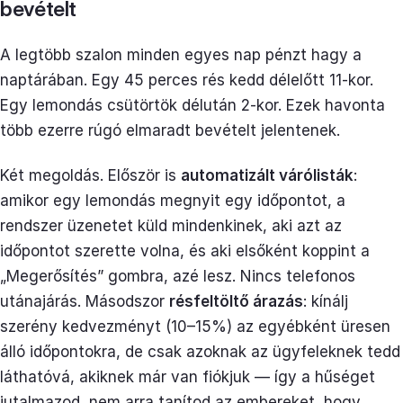
bevételt
A legtöbb szalon minden egyes nap pénzt hagy a
naptárában. Egy 45 perces rés kedd délelőtt 11-kor.
Egy lemondás csütörtök délután 2-kor. Ezek havonta
több ezerre rúgó elmaradt bevételt jelentenek.
Két megoldás. Először is
automatizált várólisták
:
amikor egy lemondás megnyit egy időpontot, a
rendszer üzenetet küld mindenkinek, aki azt az
időpontot szerette volna, és aki elsőként koppint a
„Megerősítés” gombra, azé lesz. Nincs telefonos
utánajárás. Másodszor
résfeltöltő árazás
: kínálj
szerény kedvezményt (10–15%) az egyébként üresen
álló időpontokra, de csak azoknak az ügyfeleknek tedd
láthatóvá, akiknek már van fiókjuk — így a hűséget
jutalmazod, nem arra tanítod az embereket, hogy