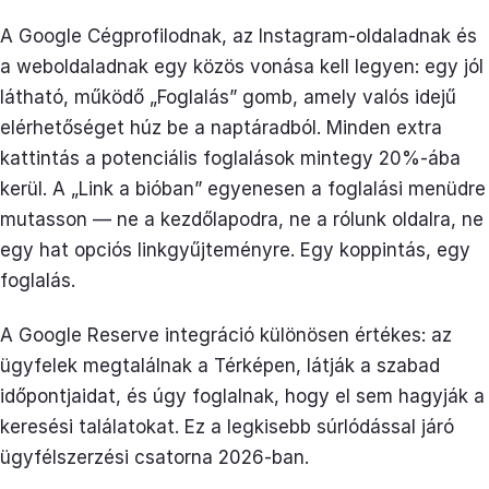
A Google Cégprofilodnak, az Instagram-oldaladnak és
a weboldaladnak egy közös vonása kell legyen: egy jól
látható, működő „Foglalás” gomb, amely valós idejű
elérhetőséget húz be a naptáradból. Minden extra
kattintás a potenciális foglalások mintegy 20%-ába
kerül. A „Link a bióban” egyenesen a foglalási menüdre
mutasson — ne a kezdőlapodra, ne a rólunk oldalra, ne
egy hat opciós linkgyűjteményre. Egy koppintás, egy
foglalás.
A Google Reserve integráció különösen értékes: az
ügyfelek megtalálnak a Térképen, látják a szabad
időpontjaidat, és úgy foglalnak, hogy el sem hagyják a
keresési találatokat. Ez a legkisebb súrlódással járó
ügyfélszerzési csatorna 2026-ban.