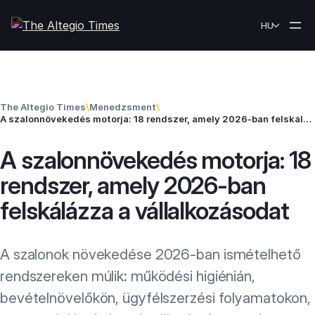
Skip to content
HU
The Altegio Times
\
Menedzsment
\
A szalonnövekedés motorja: 18 rendszer, amely 2026-ban felskálázza a vállalkozásodat
A szalonnövekedés motorja: 18
rendszer, amely 2026-ban
felskálázza a vállalkozásodat
A szalonok növekedése 2026-ban ismételhető
rendszereken múlik: működési higiénián,
bevételnövelőkön, ügyfélszerzési folyamatokon,