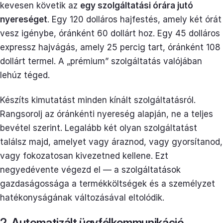
kevesen követik az
egy szolgáltatási órára jutó
nyereséget
. Egy 120 dolláros hajfestés, amely két órát
vesz igénybe, óránként 60 dollárt hoz. Egy 45 dolláros
expressz hajvágás, amely 25 percig tart, óránként 108
dollárt termel. A „prémium” szolgáltatás valójában
lehúz téged.
Készíts kimutatást minden kínált szolgáltatásról.
Rangsorolj az óránkénti nyereség alapján, ne a teljes
bevétel szerint. Legalább két olyan szolgáltatást
találsz majd, amelyet vagy áraznod, vagy gyorsítanod,
vagy fokozatosan kivezetned kellene. Ezt
negyedévente végezd el — a szolgáltatások
gazdaságossága a termékköltségek és a személyzet
hatékonyságának változásával eltolódik.
2. Automatizált ügyfélkommunikáció