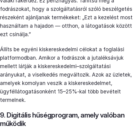
valaki rákérdez. Ez pénzhagyás. Tanítsd meg a
fodrászokat, hogy a szolgáltatásról szóló beszélgetés
részeként ajánljanak termékeket: „Ezt a kezelést most
használtam a hajadon — otthon, a látogatások között
ezt csinálja.”
Állíts be egyéni kiskereskedelmi célokat a foglalási
platformodban. Amikor a fodrászok a jutaléksávjuk
mellett látják a kiskereskedelmi–szolgáltatási
arányukat, a viselkedés megváltozik. Azok az üzletek,
amelyek komolyan veszik a kiskereskedelmet,
ügyféllátogatásonként 15–25%-kal több bevételt
termelnek.
9. Digitális hűségprogram, amely valóban
működik