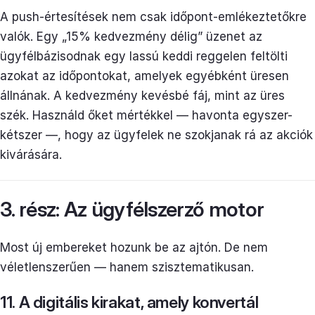
A push-értesítések nem csak időpont-emlékeztetőkre
valók. Egy „15% kedvezmény délig” üzenet az
ügyfélbázisodnak egy lassú keddi reggelen feltölti
azokat az időpontokat, amelyek egyébként üresen
állnának. A kedvezmény kevésbé fáj, mint az üres
szék. Használd őket mértékkel — havonta egyszer-
kétszer —, hogy az ügyfelek ne szokjanak rá az akciók
kivárására.
3. rész: Az ügyfélszerző motor
Most új embereket hozunk be az ajtón. De nem
véletlenszerűen — hanem szisztematikusan.
11. A digitális kirakat, amely konvertál