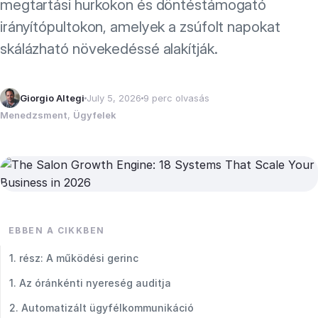
megtartási hurkokon és döntéstámogató
irányítópultokon, amelyek a zsúfolt napokat
skálázható növekedéssé alakítják.
Giorgio Altegi
July 5, 2026
9 perc olvasás
Menedzsment
, 
Ügyfelek
EBBEN A CIKKBEN
1. rész: A működési gerinc
1. Az óránkénti nyereség auditja
2. Automatizált ügyfélkommunikáció