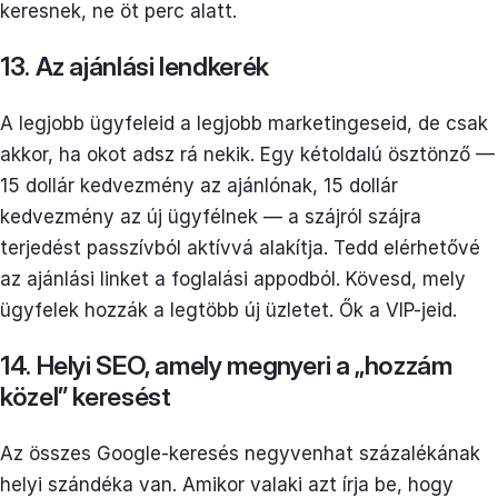
keresnek, ne öt perc alatt.
13. Az ajánlási lendkerék
A legjobb ügyfeleid a legjobb marketingeseid, de csak
akkor, ha okot adsz rá nekik. Egy kétoldalú ösztönző —
15 dollár kedvezmény az ajánlónak, 15 dollár
kedvezmény az új ügyfélnek — a szájról szájra
terjedést passzívból aktívvá alakítja. Tedd elérhetővé
az ajánlási linket a foglalási appodból. Kövesd, mely
ügyfelek hozzák a legtöbb új üzletet. Ők a VIP-jeid.
14. Helyi SEO, amely megnyeri a „hozzám
közel” keresést
Az összes Google-keresés negyvenhat százalékának
helyi szándéka van. Amikor valaki azt írja be, hogy