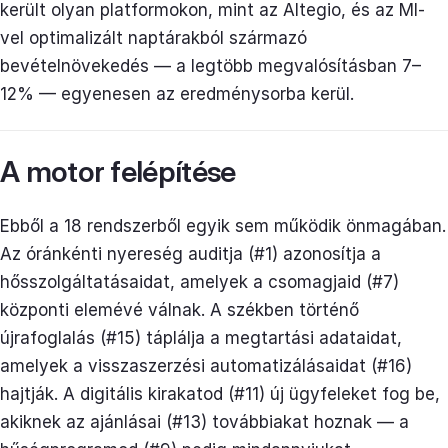
került olyan platformokon, mint az Altegio, és az MI-
vel optimalizált naptárakból származó
bevételnövekedés — a legtöbb megvalósításban 7–
12% — egyenesen az eredménysorba kerül.
A motor felépítése
Ebből a 18 rendszerből egyik sem működik önmagában.
Az óránkénti nyereség auditja (#1) azonosítja a
hősszolgáltatásaidat, amelyek a csomagjaid (#7)
központi elemévé válnak. A székben történő
újrafoglalás (#15) táplálja a megtartási adataidat,
amelyek a visszaszerzési automatizálásaidat (#16)
hajtják. A digitális kirakatod (#11) új ügyfeleket fog be,
akiknek az ajánlásai (#13) továbbiakat hoznak — a