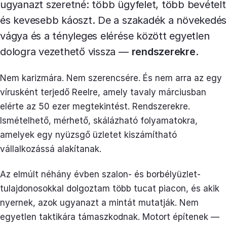
ugyanazt szeretné: több ügyfelet, több bevételt
és kevesebb káoszt. De a szakadék a növekedés
vágya és a tényleges elérése között egyetlen
dologra vezethető vissza —
rendszerekre
.
Nem karizmára. Nem szerencsére. És nem arra az egy
vírusként terjedő Reelre, amely tavaly márciusban
elérte az 50 ezer megtekintést. Rendszerekre.
Ismételhető, mérhető, skálázható folyamatokra,
amelyek egy nyüzsgő üzletet kiszámítható
vállalkozássá alakítanak.
Az elmúlt néhány évben szalon- és borbélyüzlet-
tulajdonosokkal dolgoztam több tucat piacon, és akik
nyernek, azok ugyanazt a mintát mutatják. Nem
egyetlen taktikára támaszkodnak. Motort építenek —