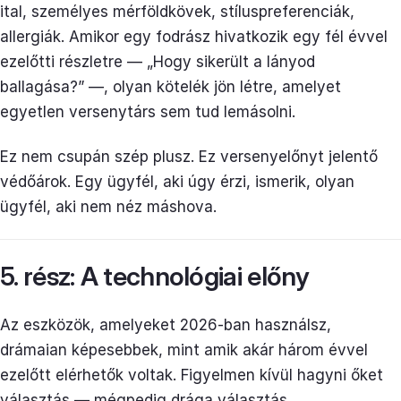
ital, személyes mérföldkövek, stíluspreferenciák,
allergiák. Amikor egy fodrász hivatkozik egy fél évvel
ezelőtti részletre — „Hogy sikerült a lányod
ballagása?” —, olyan kötelék jön létre, amelyet
egyetlen versenytárs sem tud lemásolni.
Ez nem csupán szép plusz. Ez versenyelőnyt jelentő
védőárok. Egy ügyfél, aki úgy érzi, ismerik, olyan
ügyfél, aki nem néz máshova.
5. rész: A technológiai előny
Az eszközök, amelyeket 2026-ban használsz,
drámaian képesebbek, mint amik akár három évvel
ezelőtt elérhetők voltak. Figyelmen kívül hagyni őket
választás — mégpedig drága választás.