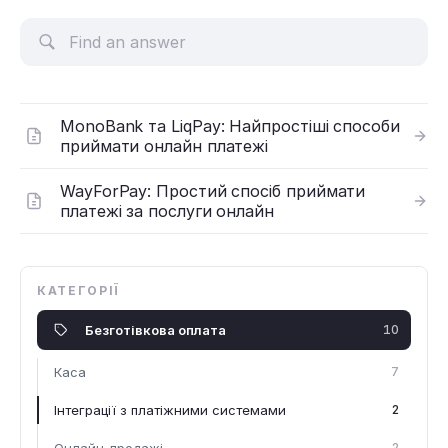
MonoBank та LiqPay: Найпростіші способи
приймати онлайн платежі
WayForPay: Простий спосіб приймати
платежі за послуги онлайн
КАТЕГОРІЇ
Безготiвкова оплата
10
Каса
7
Інтеграції з платіжними системами
2
Онлайн-продажі
2