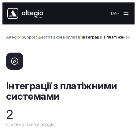
Перейти до вмісту
UA
Altegio
Support
Безготiвкова оплата
Інтеграції з платіжними 
Інтеграції з платіжними
системами
2
статей у цьому розділі