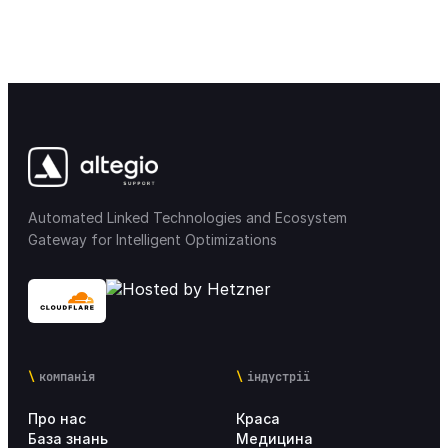
Сповіщення
35
Мобільні додатки
32
Інтеграції
21
Лояльність & Маркетинг
35
Automated Linked Technologies and Ecosystem
Gateway for Intelligent Optimizations
Маркетплейс інтеграції
16
Налаштування Altegio для мереж
29
Аналітика
18
компанія
індустрії
Тарифи
8
Про нас
Краса
База знань
Медицина
Впровадження Altegio
17