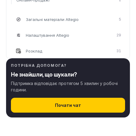
Загальні матеріали Altegio
5
Налаштування Altegio
29
Розклад
31
ПОТРІБНА ДОПОМОГА?
Клієнти
7
Не знайшли, що шукали?
Онлайн-запис
38
Підтримка відповідає протягом 5 хвилин у робочі
години.
Фінанси & Заробітна плата
45
Почати чат
Склад & Товари
30
Права доступу
12